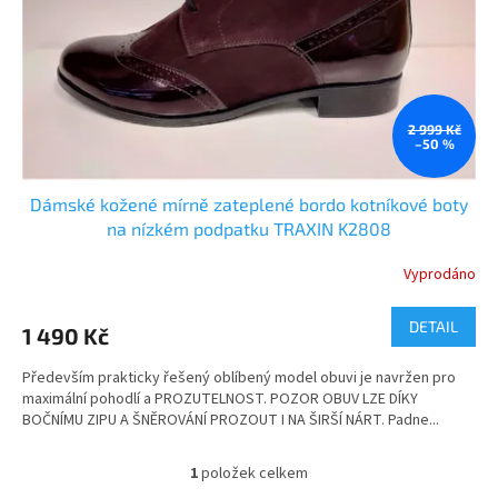
o
k
d
t
u
ů
k
t
ů
2 999 Kč
–50 %
Dámské kožené mírně zateplené bordo kotníkové boty
na nízkém podpatku TRAXIN K2808
Vyprodáno
DETAIL
1 490 Kč
Především prakticky řešený oblíbený model obuvi je navržen pro
maximální pohodlí a PROZUTELNOST. POZOR OBUV LZE DÍKY
BOČNÍMU ZIPU A ŠNĚROVÁNÍ PROZOUT I NA ŠIRŠÍ NÁRT. Padne...
1
položek celkem
O