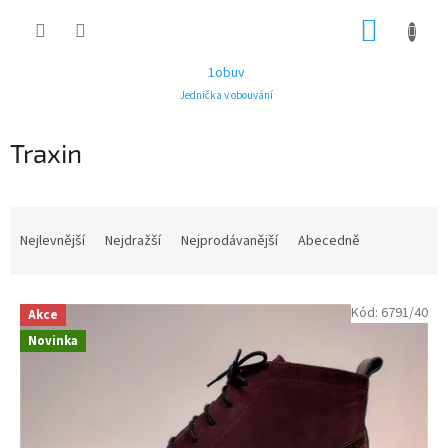
Přejít
NÁKUP
na
obsah
KOŠÍK
1obuv
Jednička v obouvání
Traxin
Ř
a
Nejlevnější
Nejdražší
Nejprodávanější
Abecedně
z
e
V
n
Kód:
6791/40
Akce
ý
í
Novinka
p
p
i
r
s
o
p
d
r
u