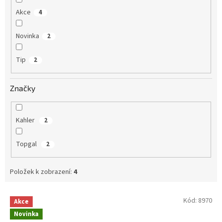
Akce
4
Novinka
2
Tip
2
Značky
Kahler
2
Topgal
2
Položek k zobrazení:
4
V
Kód:
8970
Akce
ý
Novinka
p