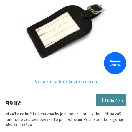
i
s
p
r
o
d
u
k
t
ů
199 Kč
–50 %
Visačka na kufr kožená černá
Do košíku
99 Kč
Visačka na kufr kožená značky je nepostradatelný doplněk na váš
kufr nebo cestovní zavazadlo při cestování. Pevné poutko zajišťuje
aby se visačka...