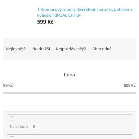
Tříkomorový modrý dívčí školní batoh s potiskem
kytiček TOPGAL CHI134
599 Kč
Ř
a
Nejlevnější
Nejdražší
Nejprodávanější
Abecedně
z
e
n
Cena
í
p
99
Kč
699
Kč
r
o
d
u
k
t
Na skladě
0
ů