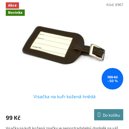
Kód:
8967
Akce
Novinka
199 Kč
–50 %
Visačka na kufr kožená hnědá
Do košíku
99 Kč
Visačka na kufr kožená značky je nepostradatelný doplněk na váš