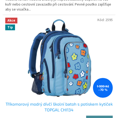
kufr nebo cestovní zavazadlo při cestování. Pevné poutko zajišťuje
aby se visačka...
Kód:
2595
Akce
Tip
1 999 Kč
–70 %
Tříkomorový modrý dívčí školní batoh s potiskem kytiček
TOPGAL CHI134