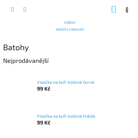
Přejít
NÁKUP
na
obsah
KOŠÍK
1obuv
Jednička v obouvání
Batohy
Nejprodávanější
Visačka na kufr kožená černá
99 Kč
Visačka na kufr kožená hnědá
99 Kč