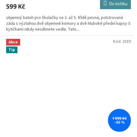
Do košíku
599 Kč
objemný batoh pro školačky ve 2. až 5. třídě pevná, polstrovaná
záda s výztuhou dvě objemné komory a dvě hluboké přední kapsy S
kytičkami nikdy nesáhnete vedle. Tato...
Kód:
2589
Akce
Tip
1 999 Kč
–65 %