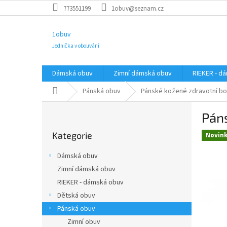
Přejít
773551199
1obuv@seznam.cz
na
obsah
1obuv
Jednička v obouvání
Dámská obuv
Zimní dámská obuv
RIEKER - d
Domů
Pánská obuv
Pánské kožené zdravotní bo
P
Páns
o
Přeskočit
s
Kategorie
kategorie
Novin
t
r
Dámská obuv
a
Zimní dámská obuv
n
RIEKER - dámská obuv
n
í
Dětská obuv
p
Pánská obuv
a
Zimní obuv