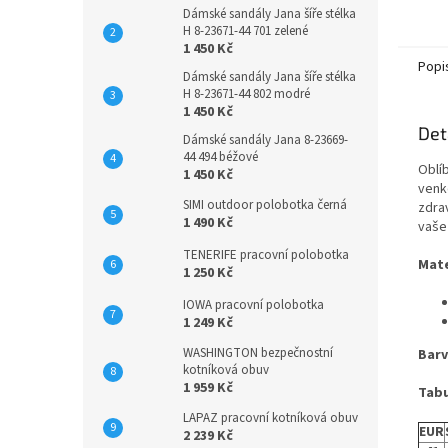
Dámské sandály Jana šíře stélka
H 8-23671-44 701 zelené
1 450 Kč
Popi
Dámské sandály Jana šíře stélka
H 8-23671-44 802 modré
1 450 Kč
Det
Dámské sandály Jana 8-23669-
44 494 béžové
Oblí
1 450 Kč
venko
SIMI outdoor polobotka černá
zdra
1 490 Kč
vaše
TENERIFE pracovní polobotka
Mate
1 250 Kč
IOWA pracovní polobotka
1 249 Kč
WASHINGTON bezpečnostní
Barv
kotníková obuv
1 959 Kč
Tabu
LAPAZ pracovní kotníková obuv
EUR
2 239 Kč