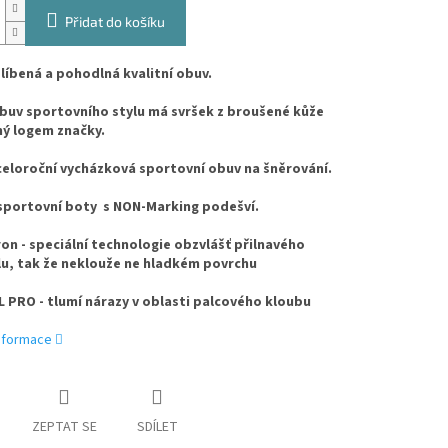
Přidat do košíku
líbená a pohodlná kvalitní obuv.
buv sportovního stylu má svršek z broušené kůže
ý logem značky.
eloroční vycházková sportovní obuv na šněrování.
sportovní boty s NON-Marking podešví.
ron - speciální technologie obzvlášť přilnavého
u, tak že neklouže ne hladkém povrchu
L PRO - tlumí nárazy v oblasti palcového kloubu
informace
ZEPTAT SE
SDÍLET