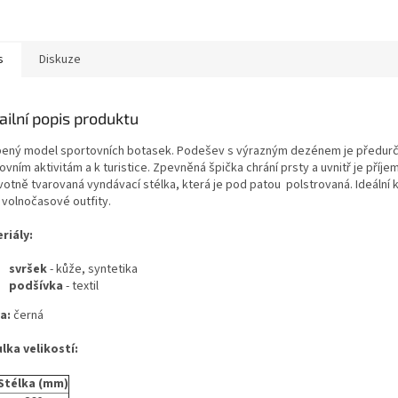
s
Diskuze
ailní popis produktu
bený model sportovních botasek.
Podešev s výrazným dezénem je předurč
vním aktivitám a k turistice. Zpevněná špička chrání prsty a uvnitř je příje
votně tvarovaná vyndávací stélka, která je pod patou polstrovaná. Ideální
 volnočasové outfity.
riály:
svršek
- kůže, syntetika
podšívka
- textil
a:
černá
lka velikostí:
Stélka (mm)