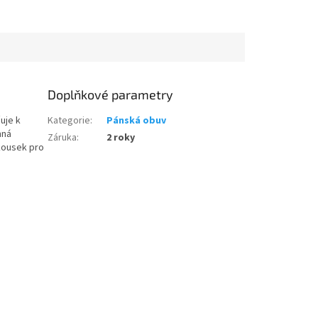
Doplňkové parametry
uje k
Kategorie
:
Pánská obuv
mná
Záruka
:
2 roky
 kousek pro