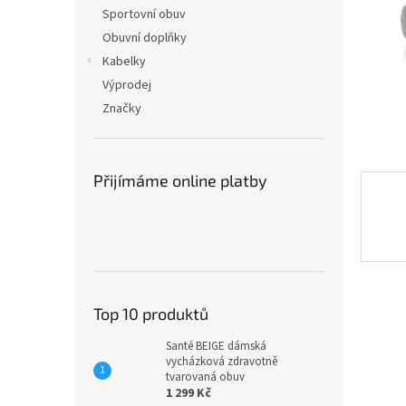
n
Sportovní obuv
e
Obuvní doplňky
l
Kabelky
Výprodej
Značky
Přijímáme online platby
Top 10 produktů
Santé BEIGE dámská
vycházková zdravotně
tvarovaná obuv
1 299 Kč