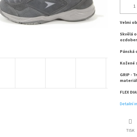
Velmi ob
Skvělá o
ozdoben
Pánská c
Kožené 
GRIP - T
materiál
FLEX DIA
Detailní 
TISK