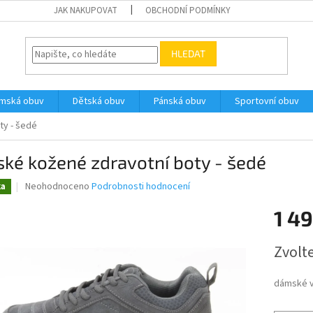
JAK NAKUPOVAT
OBCHODNÍ PODMÍNKY
HLEDAT
ámská obuv
Dětská obuv
Pánská obuv
Sportovní obuv
ty - šedé
ké kožené zdravotní boty - šedé
Průměrné
Neohodnoceno
Podrobnosti hodnocení
ka
hodnocení
produktu
1 4
je
0,0
Měrná
Zvolt
z
cena:
5
hvězdiček.
dámské v