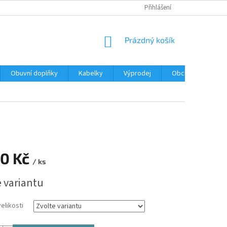
Přihlášení
NÁKUPNÍ
Prázdný košík
KOŠÍK
Obuvní doplňky
Kabelky
Výprodej
Obchodní podmín
90 Kč
/ ks
e variantu
elikosti