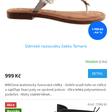
o
k
d
t
u
ů
k
t
ů
1 799 Kč
–44 %
Dámské nazouváky žabky Tamaris
Skladem
(1 ks)
DETAIL
999 Kč
Měkčená anatomicky tvarovaná stélka - Dobře usadí nohu ve stélce
a zajišťuje fixaci paty ve správné poloze - Ultra lehká polyruetanová
podešev - Nízký stabilní klínek...
Kód:
7396/41
Akce
Novinka