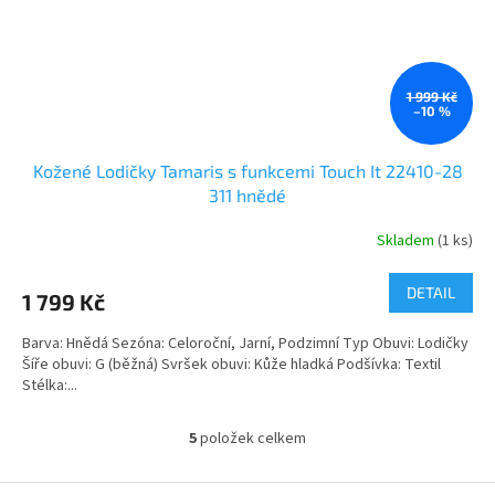
1 999 Kč
–10 %
Kožené Lodičky Tamaris s funkcemi Touch It 22410-28
311 hnědé
Skladem
(1 ks)
DETAIL
1 799 Kč
Barva: Hnědá Sezóna: Celoroční, Jarní, Podzimní Typ Obuvi: Lodičky
Šíře obuvi: G (běžná) Svršek obuvi: Kůže hladká Podšívka: Textil
Stélka:...
5
položek celkem
O
v
l
Z