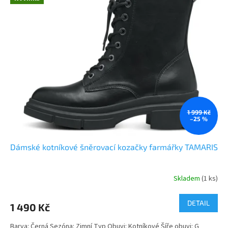
1 999 Kč
–25 %
Dámské kotníkové šněrovací kozačky farmářky TAMARIS
Skladem
(1 ks)
DETAIL
1 490 Kč
Barva: Černá Sezóna: Zimní Typ Obuvi: Kotníkové Šíře obuvi: G