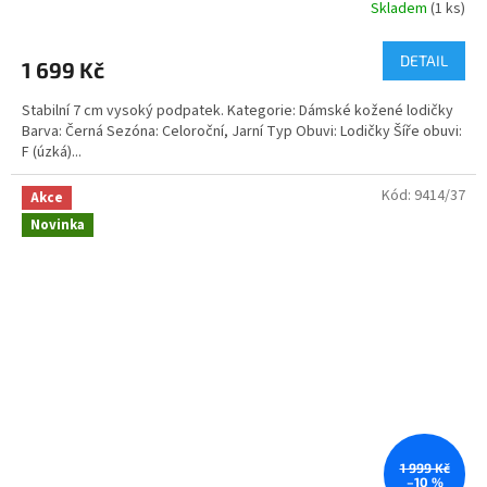
Skladem
(1 ks)
DETAIL
1 699 Kč
Stabilní 7 cm vysoký podpatek. Kategorie: Dámské kožené lodičky
Barva: Černá Sezóna: Celoroční, Jarní Typ Obuvi: Lodičky Šíře obuvi:
F (úzká)...
Kód:
9414/37
Akce
Novinka
1 999 Kč
–10 %