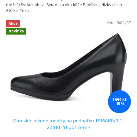
(běžná) Svršek obuvi: Syntetika eko-kůže Podšívka: Nízký chlup
Stélka: Textil...
Kód:
9411/37
Akce
Novinka
1 999 Kč
–15 %
Dámské kožené lodičky na podpatku TAMARIS 1-1-
22410-41 001 černé