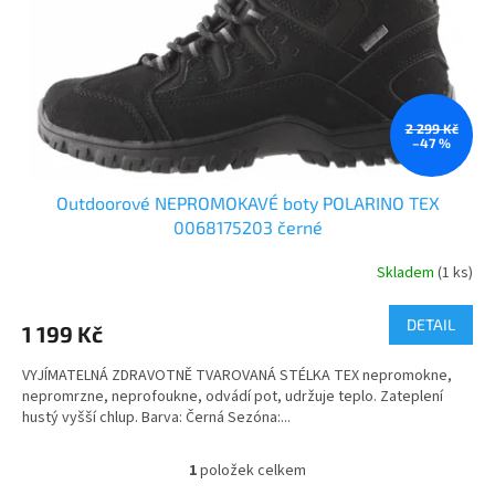
o
k
d
t
u
ů
k
t
ů
2 299 Kč
–47 %
Outdoorové NEPROMOKAVÉ boty POLARINO TEX
0068175203 černé
Skladem
(1 ks)
DETAIL
1 199 Kč
VYJÍMATELNÁ ZDRAVOTNĚ TVAROVANÁ STÉLKA TEX nepromokne,
nepromrzne, neprofoukne, odvádí pot, udržuje teplo. Zateplení
hustý vyšší chlup. Barva: Černá Sezóna:...
1
položek celkem
O