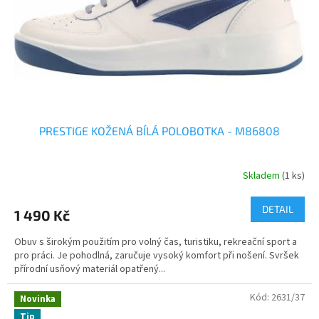
o
k
d
t
u
ů
k
t
ů
PRESTIGE KOŽENÁ BÍLÁ POLOBOTKA - M86808
Skladem
(1 ks)
DETAIL
1 490 Kč
Obuv s širokým použitím pro volný čas, turistiku, rekreační sport a
pro práci. Je pohodlná, zaručuje vysoký komfort při nošení. Svršek
přírodní usňový materiál opatřený...
Kód:
2631/37
Novinka
Tip