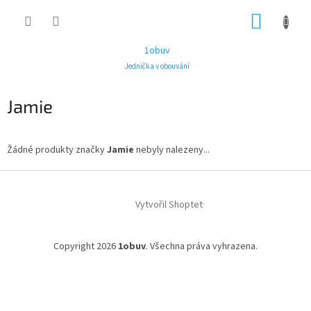
Přejít
NÁKUP
na
obsah
KOŠÍK
1obuv
Jednička v obouvání
Jamie
Žádné produkty značky
Jamie
nebyly nalezeny...
Z
á
Vytvořil Shoptet
p
a
t
Copyright 2026
1obuv
. Všechna práva vyhrazena.
í