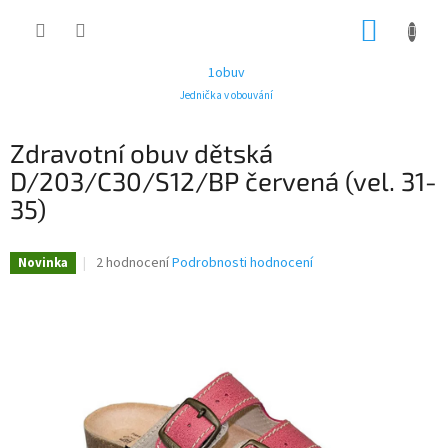
Přejít
NÁKUP
na
obsah
KOŠÍK
1obuv
Jednička v obouvání
Zdravotní obuv dětská
D/203/C30/S12/BP červená (vel. 31-
35)
Průměrné
2 hodnocení
Podrobnosti hodnocení
Novinka
hodnocení
produktu
je
3,0
z
5
hvězdiček.