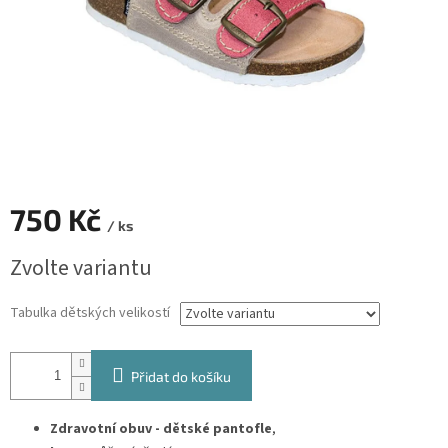
750 Kč
/ ks
Měrná
Zvolte variantu
cena:
Tabulka dětských velikostí
Přidat do košíku
Zdravotní obuv - dětské pantofle
,