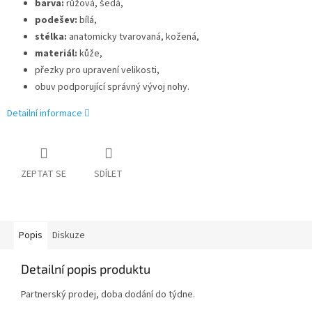
barva:
růžová, šedá,
podešev:
bílá,
stélka:
anatomicky tvarovaná, kožená,
materiál:
kůže,
přezky pro upravení velikosti,
obuv podporující správný vývoj nohy.
Detailní informace
ZEPTAT SE
SDÍLET
Popis
Diskuze
Detailní popis produktu
Partnerský prodej, doba dodání do týdne.