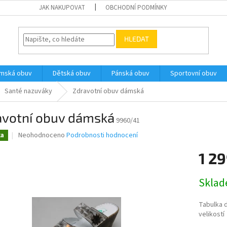
JAK NAKUPOVAT
OBCHODNÍ PODMÍNKY
HLEDAT
ámská obuv
Dětská obuv
Pánská obuv
Sportovní obuv
Santé nazuváky
Zdravotní obuv dámská
avotní obuv dámská
9960/41
Průměrné
Neohodnoceno
Podrobnosti hodnocení
ka
hodnocení
produktu
1 2
je
0,0
Měrná
Skla
z
cena:
5
hvězdiček.
Tabulka 
velikostí