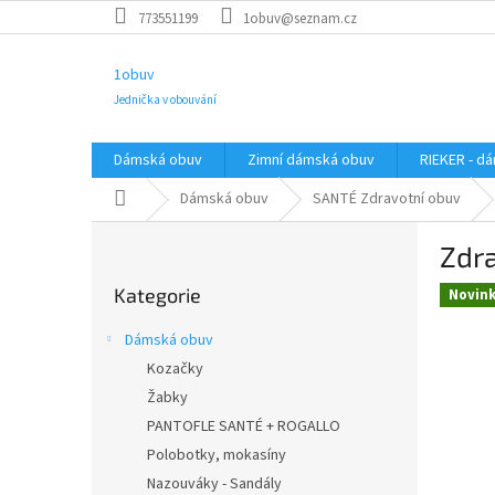
Přejít
773551199
1obuv@seznam.cz
na
obsah
1obuv
Jednička v obouvání
Dámská obuv
Zimní dámská obuv
RIEKER - d
Domů
Dámská obuv
SANTÉ Zdravotní obuv
P
Zdr
o
Přeskočit
s
Kategorie
kategorie
Novin
t
r
Dámská obuv
a
Kozačky
n
Žabky
n
í
PANTOFLE SANTÉ + ROGALLO
p
Polobotky, mokasíny
a
Nazouváky - Sandály