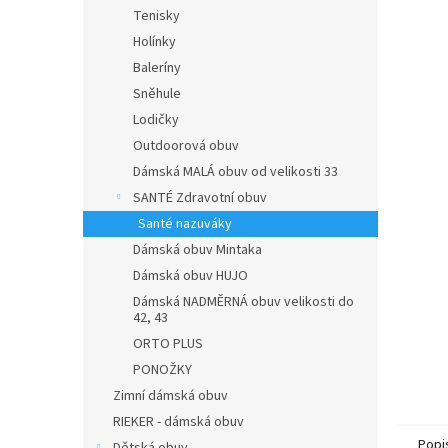
n
Tenisky
e
Holínky
l
Baleríny
Sněhule
Lodičky
Outdoorová obuv
Dámská MALÁ obuv od velikosti 33
SANTÉ Zdravotní obuv
Santé nazuváky
Dámská obuv Mintaka
Dámská obuv HUJO
Dámská NADMĚRNÁ obuv velikosti do
42, 43
ORTO PLUS
PONOŽKY
Zimní dámská obuv
RIEKER - dámská obuv
Popi