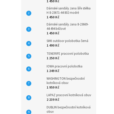
1 450 Kč
Dámské sandály Jana šíře stélka
H 8-23671-44 802 modré
1 450 Kč
Dámské sandály Jana 8-23669-
44 494 béžové
1 450 Kč
SIMI outdoor polobotka černá
1 490 Kč
TENERIFE pracovní polobotka
1 250 Kč
IOWA pracovní polobotka
1 249 Kč
WASHINGTON bezpečnostní
kotníková obuv
1 959 Kč
LAPAZ pracovní kotníková obuv
2 239 Kč
DUBLIN bezpečnostní kotníková
obuv