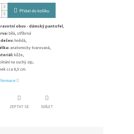
Přidat do košíku
ravotní obuv - dámský pantofel
,
rva:
bílá, stříbrná
dešev:
hnědá,
élka:
anatomicky tvarovaná,
teriál:
kůže,
pínání na suchý zip,
ínek cca 6,5 cm.
informace
ZEPTAT SE
SDÍLET