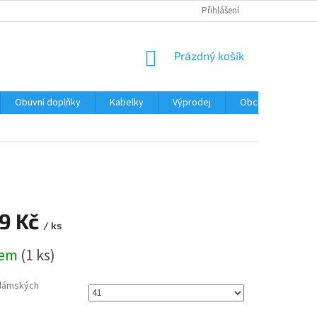
Přihlášení
NÁKUPNÍ
Prázdný košík
KOŠÍK
Obuvní doplňky
Kabelky
Výprodej
Obchodní podmín
99 Kč
/ ks
dem
(1 ks)
dámských