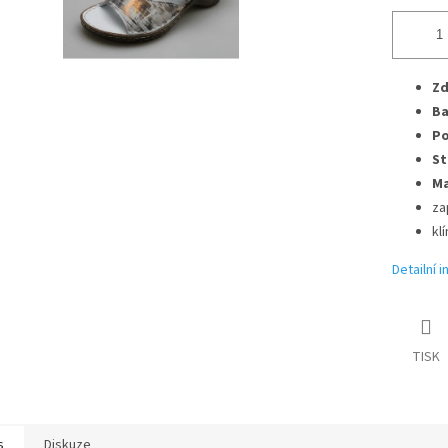
Zd
Ba
Po
St
Ma
za
kl
Detailní 
TISK
s
Diskuze