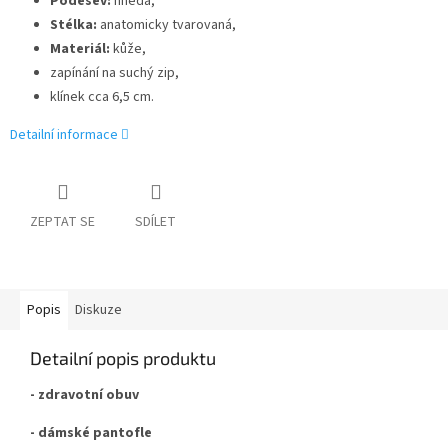
Podešev:
hnědá,
Stélka:
anatomicky tvarovaná,
Materiál:
kůže,
zapínání na suchý zip,
klínek cca 6,5 cm.
Detailní informace
ZEPTAT SE
SDÍLET
Popis
Diskuze
Detailní popis produktu
- zdravotní obuv
- dámské pantofle