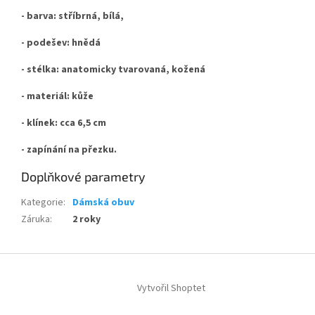
- barva: stříbrná, bílá,
- podešev: hnědá
- stélka: anatomicky tvarovaná, kožená
- materiál: kůže
- klínek: cca 6,5 cm
- zapínání na přezku.
Doplňkové parametry
Kategorie
:
Dámská obuv
Záruka
:
2 roky
Z
á
Vytvořil Shoptet
p
a