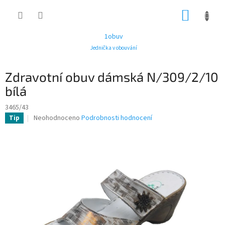
Přejít
NÁKUP
na
obsah
KOŠÍK
1obuv
Jednička v obouvání
Zdravotní obuv dámská N/309/2/10
bílá
3465/43
Průměrné
Neohodnoceno
Podrobnosti hodnocení
Tip
hodnocení
produktu
je
0,0
z
5
hvězdiček.