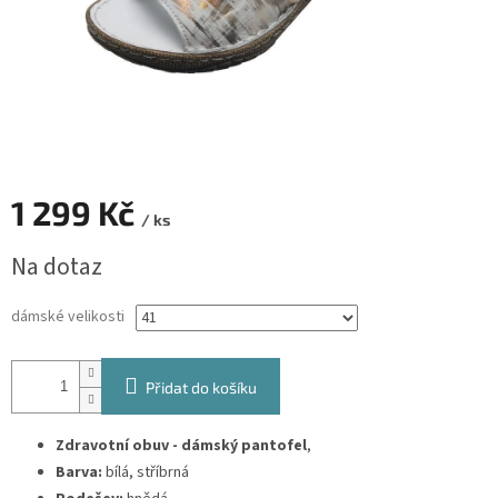
1 299 Kč
/ ks
Měrná
Na dotaz
cena:
dámské velikosti
Přidat do košíku
Zdravotní obuv - dámský pantofel
,
Barva:
bílá, stříbrná