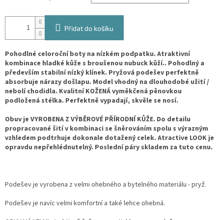
Přidat do košíku
Pohodlné celoroční boty na nízkém podpatku. Atraktivní
kombinace hladké kůže s broušenou nubuck kůží.. Pohodlný a
především stabilní nízký klínek. Pryžová podešev perfektně
absorbuje nárazy došlapu. Model vhodný na dlouhodobé užití /
nebolí chodidla. Kvalitní KOŽENÁ vyměkčená pěnovkou
podložená stélka. Perfektně vypadají, skvěle se nosí.
Obuv je VYROBENA Z VÝBĚROVÉ PŘÍRODNÍ KŮŽE. Do detailu
propracované šití v kombinaci se šněrováním spolu s výrazným
vzhledem podtrhuje dokonale dotažený celek. Atractive LOOK je
opravdu nepřehlédnutelný. Poslední páry skladem za tuto cenu.
Podešev je vyrobena z velmi ohebného a bytelného materiálu - pryž.
Podešev je navíc velmi komfortní a také lehce ohebná.