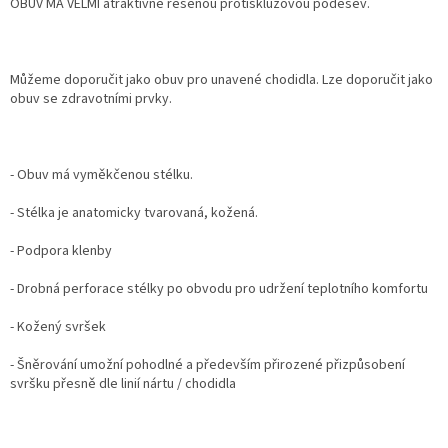
OBUV MÁ VELMI atraktivně řešenou protiskluzovou podešev.
Můžeme doporučit jako obuv pro unavené chodidla. Lze doporučit jako
obuv se zdravotními prvky.
- Obuv má vyměkčenou stélku.
- Stélka je anatomicky tvarovaná, kožená.
- Podpora klenby
- Drobná perforace stélky po obvodu pro udržení teplotního komfortu
- Kožený svršek
- Šněrování umožní pohodlné a především přirozené přizpůsobení
svršku přesně dle linií nártu / chodidla