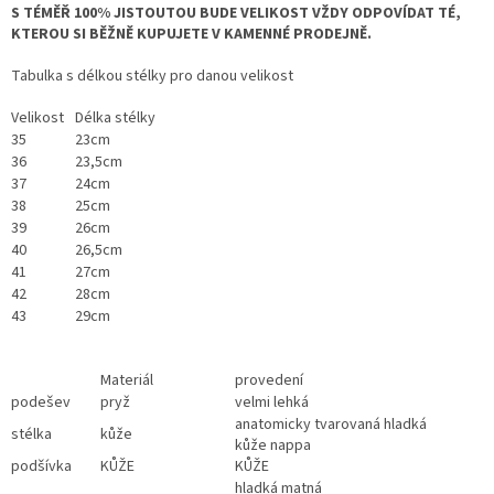
S TÉMĚŘ 100% JISTOUTOU BUDE VELIKOST VŽDY ODPOVÍDAT TÉ,
KTEROU SI BĚŽNĚ KUPUJETE V KAMENNÉ PRODEJNĚ.
Tabulka s délkou stélky pro danou velikost
Velikost
Délka stélky
35
23cm
36
23,5cm
37
24cm
38
25cm
39
26cm
40
26,5cm
41
27cm
42
28cm
43
29cm
Materiál
provedení
podešev
pryž
velmi lehká
anatomicky tvarovaná hladká
stélka
kůže
kůže nappa
podšívka
KŮŽE
KŮŽE
hladká matná