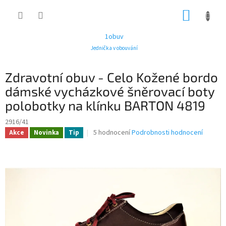
Přejít
NÁKUP
na
obsah
KOŠÍK
1obuv
Jednička v obouvání
Zdravotní obuv - Celo Kožené bordo
dámské vycházkové šněrovací boty
polobotky na klínku BARTON 4819
2916/41
Průměrné
5 hodnocení
Podrobnosti hodnocení
Akce
Novinka
Tip
hodnocení
produktu
je
3,6
z
5
hvězdiček.