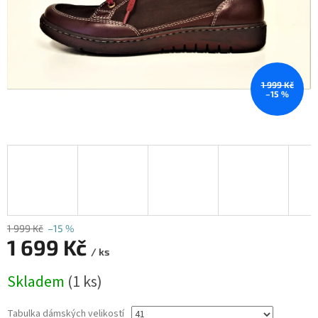
1 999 Kč
–15 %
1 999 Kč
–15 %
1 699 Kč
/ ks
Měrná
Skladem
(1 ks)
cena:
Tabulka dámských velikostí