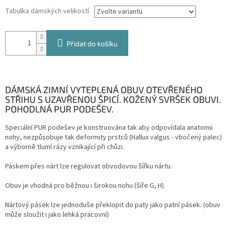
Tabulka dámských velikostí
Přidat do košíku
DÁMSKÁ ZIMNÍ VYTEPLENÁ OBUV OTEVŘENÉHO
STŘIHU S UZAVŘENOU ŠPICÍ. KOŽENÝ SVRŠEK OBUVI.
POHODLNÁ PUR PODEŠEV.
Speciální PUR podešev je konstruována tak aby odpovídala anatomii
nohy, nezpůsobuje tak deformity prstců (Hallux valgus - vbočený palec)
a výborně tlumí rázy vznikající při chůzi.
Páskem přes nárt lze regulovat obvodovou šířku nártu.
Obuv je vhodná pro běžnou i širokou nohu (šíře G, H).
Nártový pásek lze jednoduše překlopit do paty jako patní pásek. (obuv
může sloužit i jako lehká pracovní)