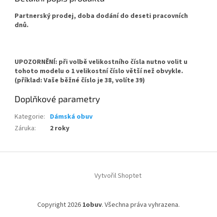
Partnerský prodej, doba dodání do deseti pracovních
dnů.
UPOZORNĚNÍ: při volbě velikostního čísla nutno volit u
tohoto modelu
o 1 velikostní číslo větší
než obvykle.
(příklad: Vaše běžné číslo je 38, volíte 39)
Doplňkové parametry
Kategorie
:
Dámská obuv
Záruka
:
2 roky
Z
á
Vytvořil Shoptet
p
a
t
Copyright 2026
1obuv
. Všechna práva vyhrazena.
í