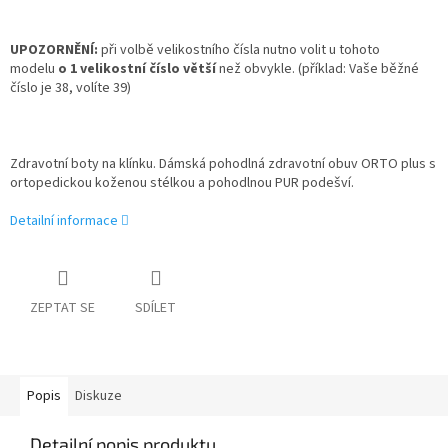
UPOZORNĚNÍ:
při volbě velikostního čísla nutno volit u tohoto
modelu
o 1 velikostní číslo větší
než obvykle. (příklad: Vaše běžné
číslo je 38, volíte 39)
Zdravotní boty na klínku. Dámská pohodlná zdravotní obuv ORTO plus s
ortopedickou koženou stélkou a pohodlnou PUR podešví.
Detailní informace
ZEPTAT SE
SDÍLET
Popis
Diskuze
Detailní popis produktu