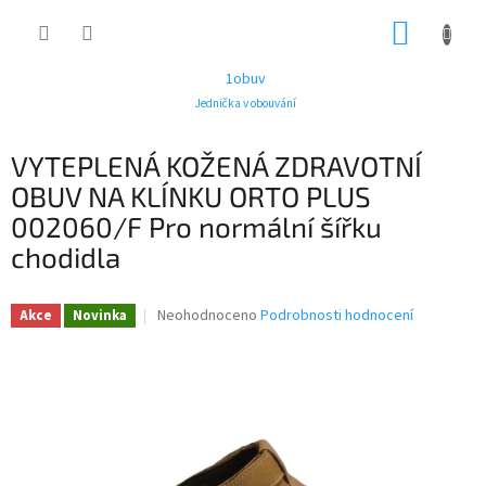
Přejít
NÁKUP
na
obsah
KOŠÍK
1obuv
Jednička v obouvání
VYTEPLENÁ KOŽENÁ ZDRAVOTNÍ
OBUV NA KLÍNKU ORTO PLUS
002060/F Pro normální šířku
chodidla
Průměrné
Neohodnoceno
Podrobnosti hodnocení
Akce
Novinka
hodnocení
produktu
je
0,0
z
5
hvězdiček.