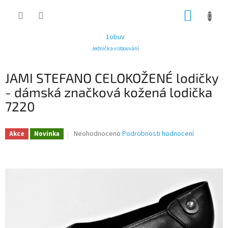
Přejít
NÁKUP
na
obsah
KOŠÍK
1obuv
Jednička v obouvání
JAMI STEFANO CELOKOŽENÉ lodičky
- dámská značková kožená lodička
7220
Průměrné
Neohodnoceno
Podrobnosti hodnocení
Akce
Novinka
hodnocení
produktu
je
0,0
z
5
hvězdiček.