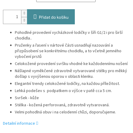
Přidat do košíku
Pohodlné provedení vycházkové lodičky v šíři G1/2 i pro širší
chodidla..
Pruženky a řasení v nártové části usnadňují nazouvání a
přizpůsobení se konkrétnímu chodidlu, a to včetně jemného
vybočení prstů
Celokožené provedení svršku vhodné ke každodennímu nošení
Nášlapné vyměkčené zdravotně vytvarované stélky pro měkký
došlap s vyvýšenou oporou v oblasti klenku.
Elegantní trendy celokožené lodičky, na každou příležitost.
Lehká podešev s podpatkem o výšce v patě cca 5 cm.
Svršek - kůže
Stélka - kožená perforovaná, zdravotně vytvarovaná.
Velmi pohodlná obuv i na celodenní chůzi, doporučujeme.
Detailní informace