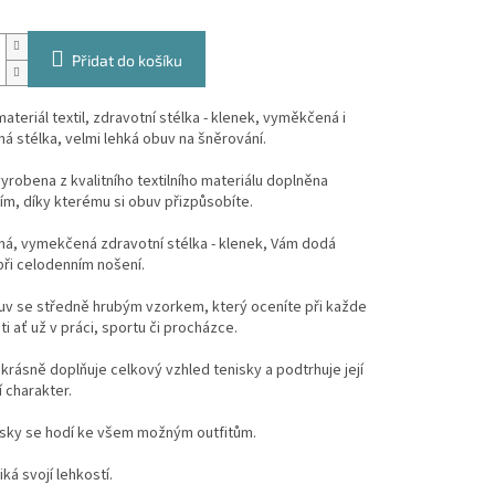
Přidat do košíku
ateriál textil, zdravotní stélka - klenek, vyměkčená i
ná stélka, velmi lehká obuv na šněrování.
yrobena z kvalitního textilního materiálu doplněna
m, díky kterému si obuv přizpůsobíte.
ná, vymekčená zdravotní stélka - klenek, Vám dodá
ři celodenním nošení.
uv se středně hrubým vzorkem, který oceníte při každe
ti ať už v práci, sportu či procházce.
rásně doplňuje celkový vzhled tenisky a podtrhuje její
 charakter.
isky se hodí ke všem možným outfitům.
ká svojí lehkostí.