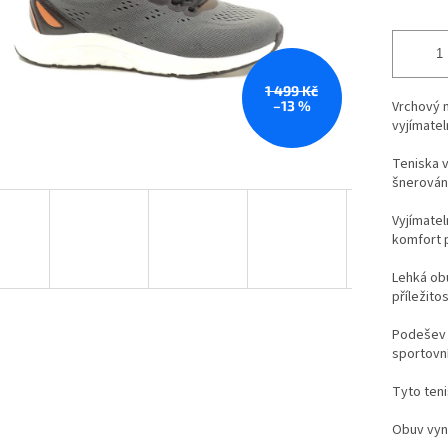
1 499 Kč
–13 %
Vrchový m
vyjímatel
Teniska v
šnerování
Vyjímatel
komfort p
Lehká ob
příležitos
Podešev k
sportovní
Tyto ten
Obuv vyni