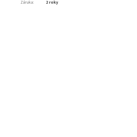
Záruka
:
2 roky