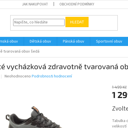
JAK NAKUPOVAT
OBCHODNÍ PODMÍNKY
HLEDAT
ámská obuv
Dětská obuv
Pánská obuv
Sportovní obuv
ě tvarovaná obuv šedá
té vycházková zdravotně tvarovaná o
Průměrné
Neohodnoceno
Podrobnosti hodnocení
hodnocení
produktu
1 499 Kč
je
1 2
0,0
z
Měrná
Zvolt
5
cena:
hvězdiček.
Tabulka 
velikostí