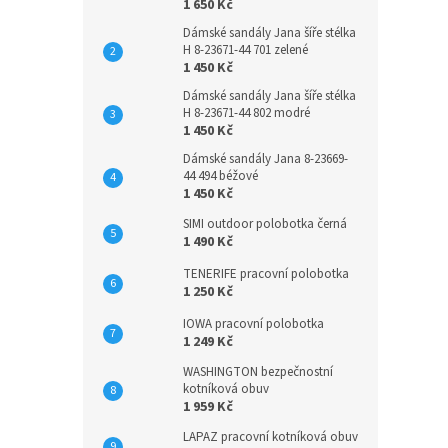
1 650 Kč
Dámské sandály Jana šíře stélka
H 8-23671-44 701 zelené
1 450 Kč
Dámské sandály Jana šíře stélka
H 8-23671-44 802 modré
1 450 Kč
Dámské sandály Jana 8-23669-
44 494 béžové
1 450 Kč
SIMI outdoor polobotka černá
1 490 Kč
TENERIFE pracovní polobotka
1 250 Kč
IOWA pracovní polobotka
1 249 Kč
WASHINGTON bezpečnostní
kotníková obuv
1 959 Kč
LAPAZ pracovní kotníková obuv