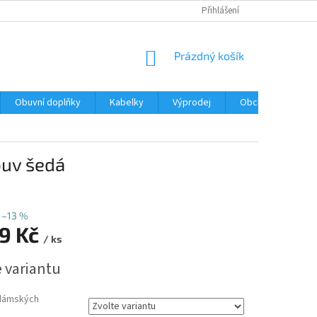
Přihlášení
NÁKUPNÍ
Prázdný košík
KOŠÍK
Obuvní doplňky
Kabelky
Výprodej
Obchodní podmín
buv šedá
–13 %
99 Kč
/ ks
e variantu
dámských