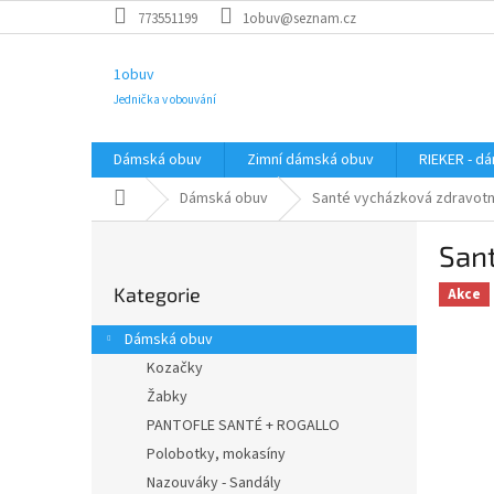
Přejít
773551199
1obuv@seznam.cz
na
obsah
1obuv
Jednička v obouvání
Dámská obuv
Zimní dámská obuv
RIEKER - d
Domů
Dámská obuv
Santé vycházková zdravotn
P
San
o
Přeskočit
s
Kategorie
kategorie
Akce
t
r
Dámská obuv
a
Kozačky
n
Žabky
n
í
PANTOFLE SANTÉ + ROGALLO
p
Polobotky, mokasíny
a
Nazouváky - Sandály