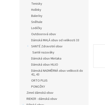
n
Tenisky
e
Holínky
l
Baleríny
Sněhule
Lodičky
Outdoorová obuv
Dámská MALÁ obuv od velikosti 33
SANTÉ Zdravotní obuv
Santé nazuváky
Dámská obuv Mintaka
Dámská obuv HUJO
Dámská NADMĚRNÁ obuv velikosti do
42, 43
ORTO PLUS
PONOŽKY
Zimní dámská obuv
RIEKER - dámská obuv