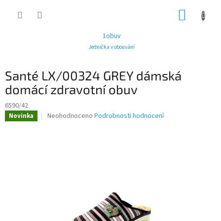
Přejít
NÁKUP
na
obsah
KOŠÍK
1obuv
Jednička v obouvání
Santé LX/00324 GREY dámská
domácí zdravotní obuv
6590/42
Průměrné
Neohodnoceno
Podrobnosti hodnocení
Novinka
hodnocení
produktu
je
0,0
z
5
hvězdiček.