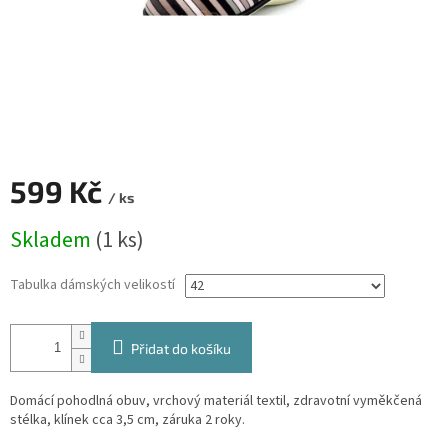
599 Kč
/ ks
Měrná
Skladem
(1 ks)
cena:
Tabulka dámských velikostí
Přidat do košíku
Domácí pohodlná obuv, vrchový materiál textil, zdravotní vyměkčená
stélka, klínek cca 3,5 cm, záruka 2 roky.