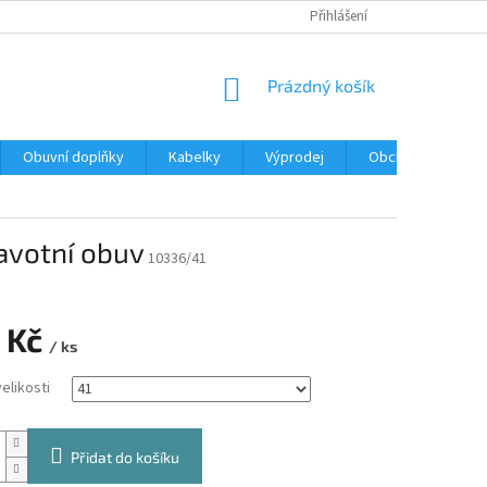
Přihlášení
NÁKUPNÍ
Prázdný košík
KOŠÍK
Obuvní doplňky
Kabelky
Výprodej
Obchodní podmín
avotní obuv
10336/41
 Kč
/ ks
elikosti
Přidat do košíku