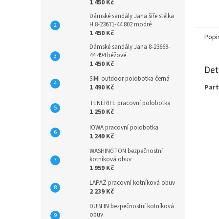
1 450 Kč
Dámské sandály Jana šíře stélka
H 8-23671-44 802 modré
1 450 Kč
Popi
Dámské sandály Jana 8-23669-
44 494 béžové
1 450 Kč
Det
SIMI outdoor polobotka černá
1 490 Kč
Part
TENERIFE pracovní polobotka
1 250 Kč
IOWA pracovní polobotka
1 249 Kč
WASHINGTON bezpečnostní
kotníková obuv
1 959 Kč
LAPAZ pracovní kotníková obuv
2 239 Kč
DUBLIN bezpečnostní kotníková
obuv