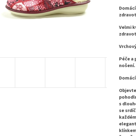
Domácí 
zdravot
Velmi k
zdravot
Vrchový 
Péče a 
nošení.
Domácí 
Objevte
pohodln
s dlouh
se srdí
každém 
elegant
klínkem