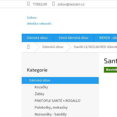
Přejít
773551199
1obuv@seznam.cz
na
obsah
1obuv
Jednička v obouvání
Dámská obuv
Zimní dámská obuv
RIEKER - d
Domů
Dámská obuv
Santé LX/002160 RED dámsk
P
San
o
Přeskočit
s
Kategorie
kategorie
Novin
t
r
Dámská obuv
a
Kozačky
n
Žabky
n
í
PANTOFLE SANTÉ + ROGALLO
p
Polobotky, mokasíny
a
Nazouváky - Sandály