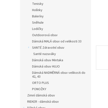
n
Tenisky
e
Holínky
l
Baleríny
Sněhule
Lodičky
Outdoorová obuv
Dámská MALÁ obuv od velikosti 33
SANTÉ Zdravotní obuv
Santé nazuváky
Dámská obuv Mintaka
Dámská obuv HUJO
Dámská NADMĚRNÁ obuv velikosti do
42, 43
ORTO PLUS
PONOŽKY
Zimní dámská obuv
RIEKER - dámská obuv