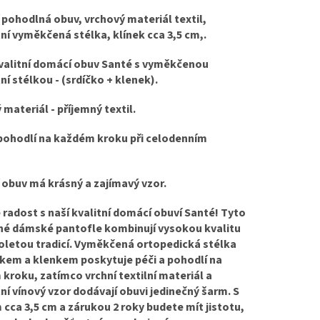
pohodlná obuv, vrchový materiál textil,
ní vyměkčená stélka, klínek cca 3,5 cm,.
valitní domácí obuv Santé s vyměkčenou
ní stélkou - (srdíčko + klenek).
materiál - příjemný textil.
pohodlí na každém kroku při celodenním
obuv má krásný a zajímavý vzor.
 radost s naší kvalitní domácí obuví Santé! Tyto
é dámské pantofle kombinují vysokou kvalitu
oletou tradicí. Vyměkčená ortopedická stélka
čkem a klenkem poskytuje péči a pohodlí na
kroku, zatímco vrchní textilní materiál a
ní vínový vzor dodávají obuvi jedinečný šarm. S
 cca 3,5 cm a zárukou 2 roky budete mít jistotu,