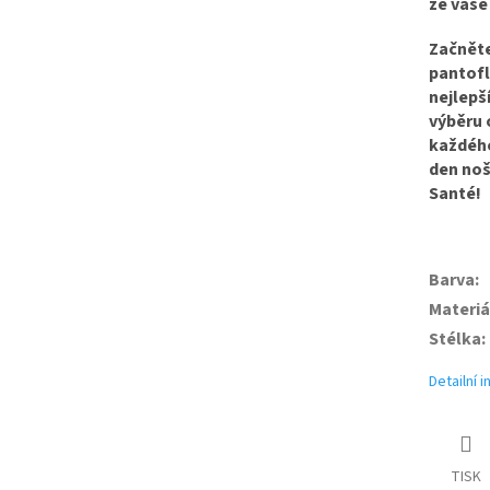
že vaše
Začněte
pantofl
nejlepš
výběru 
každého
den noš
Santé!
Barva
:
Materiá
Stélka
:
Detailní 
TISK