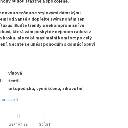
 nohy budou šťastné a spokojené.
 novou sezónu se stylovými dámskými
emi od Santé a dopřejte svým nohám ten
í luxus. Buďte trendy a nekompromisní ve
obuvi, která vám poskytne nejenom radost z
 kroku, ale také maximální komfort po celý
ení. Nechte se unést pohodlím s domácí obuví
vínová
l
:
textil
ortopedická, vyměkčená, zdravotní
informace
ZEPTAT SE
SDÍLET