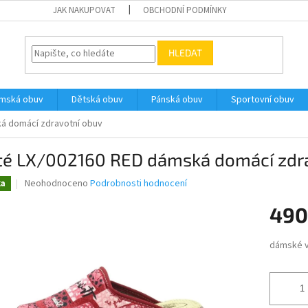
JAK NAKUPOVAT
OBCHODNÍ PODMÍNKY
HLEDAT
ámská obuv
Dětská obuv
Pánská obuv
Sportovní obuv
á domácí zdravotní obuv
té LX/002160 RED dámská domácí zdr
Průměrné
Neohodnoceno
Podrobnosti hodnocení
ka
hodnocení
produktu
490
je
0,0
Měrná
dámské v
z
cena:
5
hvězdiček.