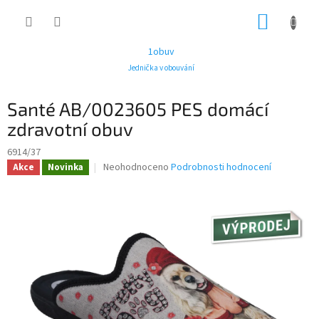
Přejít
NÁKUP
na
obsah
KOŠÍK
1obuv
Jednička v obouvání
Santé AB/0023605 PES domácí
zdravotní obuv
6914/37
Průměrné
Neohodnoceno
Podrobnosti hodnocení
Akce
Novinka
hodnocení
produktu
je
0,0
z
5
hvězdiček.