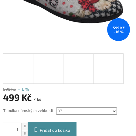
599 Kč
–16 %
599 Kč
–16 %
499 Kč
/ ks
Měrná
Tabulka dámských velikostí
cena:
Přidat do košíku