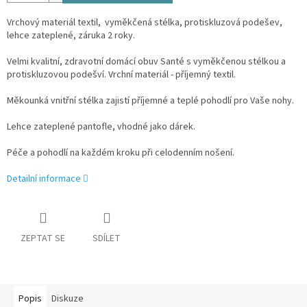
Vrchový materiál textil, vyměkčená stélka, protiskluzová podešev,
lehce zateplené, záruka 2 roky.
Velmi kvalitní, zdravotní domácí obuv Santé s vyměkčenou stélkou a
protiskluzovou podešví. Vrchní materiál - příjemný textil.
Měkounká vnitřní stélka zajistí příjemné a teplé pohodlí pro Vaše nohy.
Lehce zateplené pantofle, vhodné jako dárek.
Péče a pohodlí na každém kroku při celodenním nošení.
Detailní informace
ZEPTAT SE
SDÍLET
Popis
Diskuze