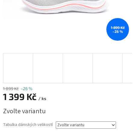
1 899 Kč
–26 %
1 899 Kč
–26 %
1 399 Kč
/ ks
Měrná
Zvolte variantu
cena:
Tabulka dámských velikostí