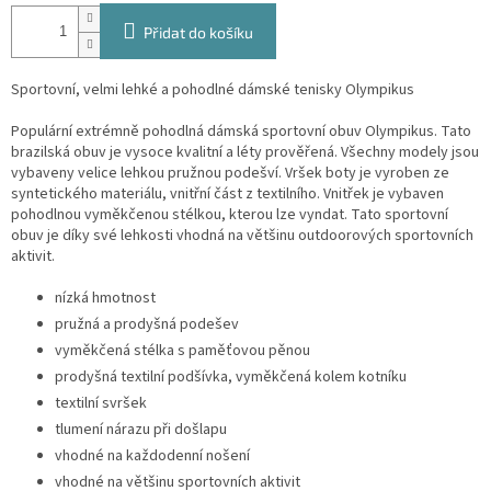
Přidat do košíku
Sportovní, velmi lehké a pohodlné dámské tenisky Olympikus
Populární extrémně pohodlná dámská sportovní obuv Olympikus. Tato
brazilská obuv je vysoce kvalitní a léty prověřená. Všechny modely jsou
vybaveny velice lehkou pružnou podešví. Vršek boty je vyroben ze
syntetického materiálu, vnitřní část z textilního. Vnitřek je vybaven
pohodlnou vyměkčenou stélkou, kterou lze vyndat. Tato sportovní
obuv je díky své lehkosti vhodná na většinu outdoorových sportovních
aktivit.
nízká hmotnost
pružná a prodyšná podešev
vyměkčená stélka s paměťovou pěnou
prodyšná textilní podšívka, vyměkčená kolem kotníku
textilní svršek
tlumení nárazu při došlapu
vhodné na každodenní nošení
vhodné na většinu sportovních aktivit