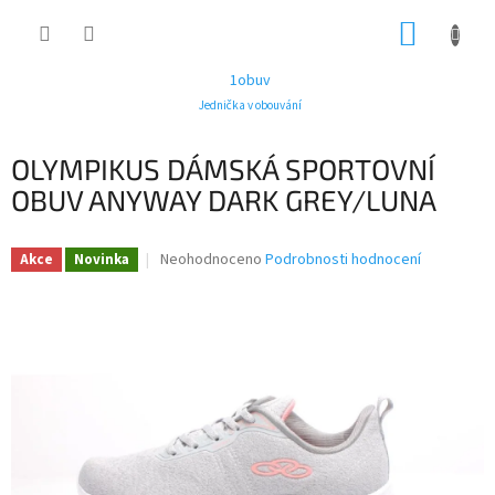
Přejít
NÁKUP
na
obsah
KOŠÍK
1obuv
Jednička v obouvání
OLYMPIKUS DÁMSKÁ SPORTOVNÍ
OBUV ANYWAY DARK GREY/LUNA
Průměrné
Neohodnoceno
Podrobnosti hodnocení
Akce
Novinka
hodnocení
produktu
je
0,0
z
5
hvězdiček.