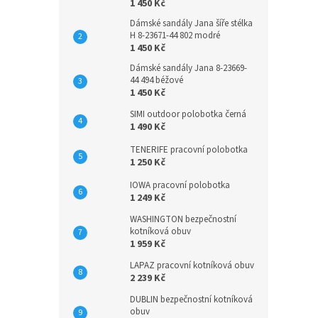
1 450 Kč
Dámské sandály Jana šíře stélka
H 8-23671-44 802 modré
1 450 Kč
Dámské sandály Jana 8-23669-
44 494 béžové
1 450 Kč
SIMI outdoor polobotka černá
1 490 Kč
TENERIFE pracovní polobotka
1 250 Kč
IOWA pracovní polobotka
1 249 Kč
WASHINGTON bezpečnostní
kotníková obuv
1 959 Kč
LAPAZ pracovní kotníková obuv
2 239 Kč
DUBLIN bezpečnostní kotníková
obuv