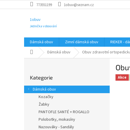
Přejít
773551199
1obuv@seznam.cz
na
obsah
1obuv
Jednička v obouvání
Dámská obuv
Zimní dámská obuv
RIEKER - d
Domů
Dámská obuv
Obuv zdravotní ortopedi
P
Obu
o
Přeskočit
s
Kategorie
kategorie
Akce
t
r
Dámská obuv
a
Kozačky
n
Žabky
n
í
PANTOFLE SANTÉ + ROGALLO
p
Polobotky, mokasíny
a
Nazouváky - Sandály