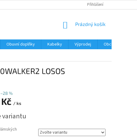
Přihlášení
NÁKUPNÍ
Prázdný košík
KOŠÍK
Obuvní doplňky
Kabelky
Výprodej
Obchodní podmín
/00WALKER2 LOSOS
–28 %
 Kč
/ ks
e variantu
dámských