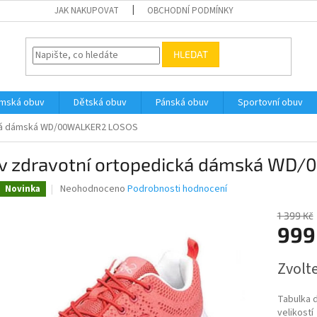
JAK NAKUPOVAT
OBCHODNÍ PODMÍNKY
HLEDAT
ámská obuv
Dětská obuv
Pánská obuv
Sportovní obuv
cká dámská WD/00WALKER2 LOSOS
v zdravotní ortopedická dámská WD
Průměrné
Neohodnoceno
Podrobnosti hodnocení
Novinka
hodnocení
produktu
1 399 Kč
je
999
0,0
z
Měrná
Zvolt
5
cena:
hvězdiček.
Tabulka 
velikostí