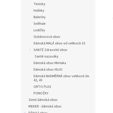
n
Tenisky
e
Holínky
l
Baleríny
Sněhule
Lodičky
Outdoorová obuv
Dámská MALÁ obuv od velikosti 33
SANTÉ Zdravotní obuv
Santé nazuváky
Dámská obuv Mintaka
Dámská obuv HUJO
Dámská NADMĚRNÁ obuv velikosti do
42, 43
ORTO PLUS
PONOŽKY
Zimní dámská obuv
RIEKER - dámská obuv