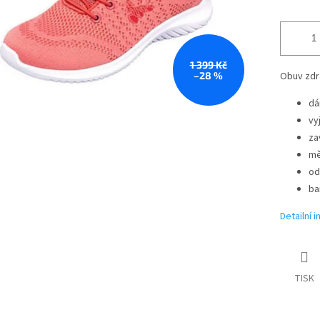
1 399 Kč
–28 %
Obuv zdr
dá
vy
za
mě
od
ba
Detailní 
TISK