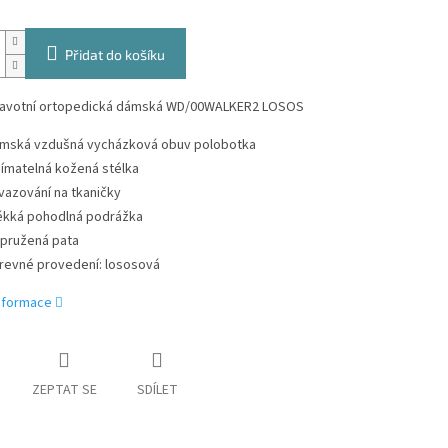
Přidat do košíku
avotní ortopedická dámská WD/00WALKER2 LOSOS
mská vzdušná vycházková obuv polobotka
jímatelná kožená stélka
vazování na tkaničky
kká pohodlná podrážka
pružená pata
revné provedení: lososová
informace
ZEPTAT SE
SDÍLET