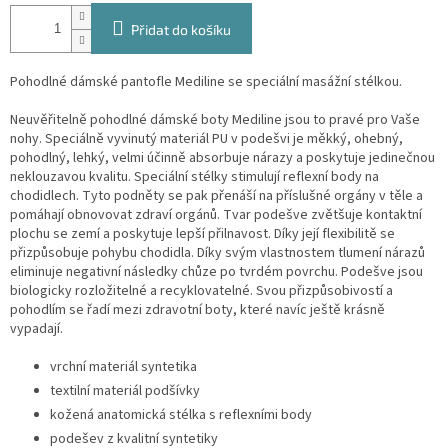
Přidat do košíku
P
ohodlné dámské pantofle Mediline se speciální masážní stélkou.
Neuvěřitelně pohodlné dámské boty Mediline jsou to pravé pro Vaše
nohy. Speciálně vyvinutý materiál PU v podešvi je měkký, ohebný,
pohodlný, lehký, velmi účinně absorbuje nárazy a poskytuje jedinečnou
neklouzavou kvalitu. Speciální stélky stimulují reflexní body na
chodidlech. Tyto podněty se pak přenáší na příslušné orgány v těle a
pomáhají obnovovat zdraví orgánů.
Tvar podešve zvětšuje kontaktní
plochu se zemí a poskytuje lepší přilnavost. Díky její flexibilitě se
přizpůsobuje pohybu chodidla. Díky svým vlastnostem tlumení nárazů
eliminuje negativní následky chůze po tvrdém povrchu. Podešve jsou
biologicky rozložitelné a recyklovatelné.
Svou přizpůsobivostí a
pohodlím se řadí mezi zdravotní boty, které navíc ještě krásně
vypadají.
vrchní materiál syntetika
textilní materiál podšívky
kožená anatomická stélka s reflexními body
podešev z kvalitní syntetiky