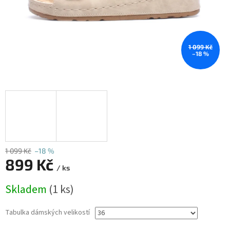
1 099 Kč
–18 %
1 099 Kč
–18 %
899 Kč
/ ks
Měrná
Skladem
(1 ks)
cena:
Tabulka dámských velikostí