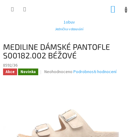
Přejít
NÁKUP
na
obsah
KOŠÍK
1obuv
Jednička v obouvání
MEDILINE DÁMSKÉ PANTOFLE
S00182.002 BÉŽOVÉ
8592/36
Průměrné
Neohodnoceno
Podrobnosti hodnocení
Akce
Novinka
hodnocení
produktu
je
0,0
z
5
hvězdiček.