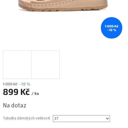
1 099 Kč
–18 %
1 099 Kč
–18 %
899 Kč
/ ks
Měrná
Na dotaz
cena:
Tabulka dámských velikostí