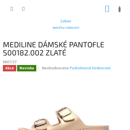
Přejít
NÁKUP
na
obsah
KOŠÍK
1obuv
Jednička v obouvání
MEDILINE DÁMSKÉ PANTOFLE
S00182.002 ZLATÉ
8607/37
Průměrné
Neohodnoceno
Podrobnosti hodnocení
Akce
Novinka
hodnocení
produktu
je
0,0
z
5
hvězdiček.