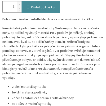
Přidat do košíku
P
ohodlné dámské pantofle Mediline se speciální masážní stélkou.
Neuvěřitelně pohodlné dámské boty Mediline jsou to pravé pro Vaše
nohy. Speciálně vyvinutý materiál PU v podešvi je měkký, ohebný,
pohodlný, lehký, velmi účinně absorbuje nárazy a poskytuje jedinečnou
neklouzavou kvalitu. Speciální stélky stimulují reflexní body na
chodidlech. Tyto podněty se pak přenáší na příslušné orgány v těle a
pomáhají obnovovat zdraví orgánů.
Tvar podešve zvětšuje kontaktní
plochu se zemí a poskytuje lepší přilnavost. Díky její flexibilitě se
přizpůsobuje pohybu chodidla. Díky svým vlastnostem tlumení nárazů
eliminuje negativní následky chůze po tvrdém povrchu. Podešve jsou
biologicky rozložitelné a recyklovatelné.
Svou přizpůsobivostí a
pohodlím se řadí mezi zdravotní boty, které navíc ještě krásně
vypadají.
vrchní materiál syntetika
textilní materiál podšívky
kožená anatomická stélka s reflexními body
podešev z kvalitní syntetiky