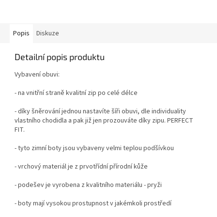
Popis
Diskuze
Detailní popis produktu
Vybavení obuvi:
- na vnitřní straně kvalitní zip po celé délce
- díky šněrování jednou nastavíte šíři obuvi, dle individuality
vlastního chodidla a pak již jen prozouváte díky zipu. PERFECT
FIT.
- tyto zimní boty jsou vybaveny velmi teplou podšívkou
- vrchový materiál je z prvotřídní přírodní kůže
- podešev je vyrobena z kvalitního materiálu - pryži
- boty mají vysokou prostupnost v jakémkoli prostředí