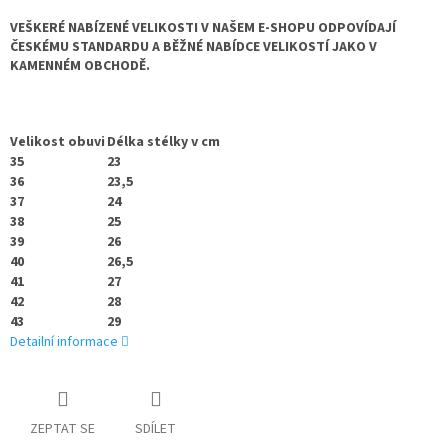
VEŠKERÉ NABÍZENÉ VELIKOSTI V NAŠEM E-SHOPU ODPOVÍDAJÍ
ČESKÉMU STANDARDU A BĚŽNÉ NABÍDCE VELIKOSTÍ JAKO V
KAMENNÉM OBCHODĚ.
Velikost obuvi
Délka stélky v cm
35
23
36
23,5
37
24
38
25
39
26
40
26,5
41
27
42
28
43
29
Detailní informace
ZEPTAT SE
SDÍLET