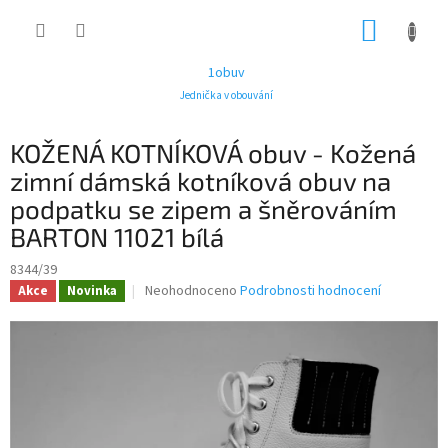
Přejít
NÁKUP
na
obsah
KOŠÍK
1obuv
Jednička v obouvání
KOŽENÁ KOTNÍKOVÁ obuv - Kožená
zimní dámská kotníková obuv na
podpatku se zipem a šněrováním
BARTON 11021 bílá
8344/39
Průměrné
Neohodnoceno
Podrobnosti hodnocení
Akce
Novinka
hodnocení
produktu
je
0,0
z
5
hvězdiček.