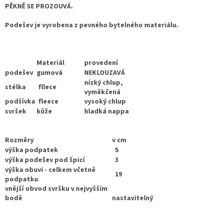
PĚKNĚ SE PROZOUVÁ.
Podešev je vyrobena z pevného bytelného materiálu.
Materiál
provedení
podešev
gumová
NEKLOUZAVÁ
nízký chlup,
stélka
fllece
vyměkčená
podšívka
fleece
vysoký chlup
svršek
kůže
hladká nappa
Rozměry
v cm
výška podpatek
5
výška podešev pod špicí
3
výška obuvi - celkem včetně
19
podpatku
vnější obvod svršku v nejvyšším
bodě
nastavitelný