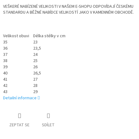
VEŠKERÉ NABÍZENÉ VELIKOSTI V NAŠEM E-SHOPU ODPOVÍDAJÍ ČESKÉMU
STANDARDU A BĚŽNÉ NABÍDCE VELIKOSTÍ JAKO V KAMENNÉM OBCHODĚ.
Velikost obuvi
Délka stélky v cm
35
23
36
23,5
37
24
38
25
39
26
40
26,5
41
27
42
28
43
29
Detailní informace
ZEPTAT SE
SDÍLET