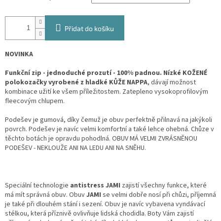
Přidat do košíku
NOVINKA
Funkční zip - jednoduché prozutí
- 100% padnou. Nízké KOŽENÉ
polokozačky vyrobené z hladké KŮŽE NAPPA
, dávají možnost
kombinace užití ke všem příležitostem.
Zatepleno vysokoprofilovým
fleecovým chlupem.
Podešev je gumová, díky čemuž je obuv perfektně přilnavá na jakýkoli
povrch. Podešev je navíc velmi komfortní a také lehce ohebná. Chůze v
těchto botách je opravdu pohodlná. OBUV MÁ VELMI ZVRÁSNĚNOU
PODEŠEV - NEKLOUŽE ANI NA LEDU ANI NA SNĚHU.
Speciální technologie
antistress JAMI
zajistí všechny funkce, které
má mít správná obuv. Obuv
JAMI
se velmi dobře nosí při chůzi, příjemná
je také při dlouhém stání i sezení. Obuv je navíc vybavena vyndávací
stélkou, která příznivě ovlivňuje lidská chodidla. Boty Vám zajistí