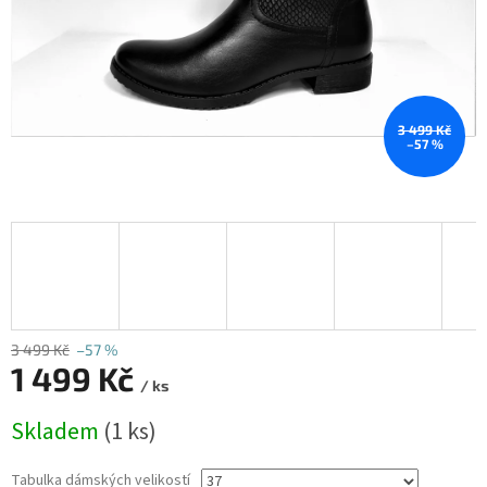
3 499 Kč
–57 %
3 499 Kč
–57 %
1 499 Kč
/ ks
Měrná
Skladem
(1 ks)
cena:
Tabulka dámských velikostí