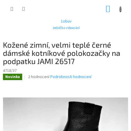
Přejít
NÁKUP
na
obsah
KOŠÍK
1obuv
Jednička v obouvání
Kožené zimní, velmi teplé černé
dámské kotníkové polokozačky na
podpatku JAMI 26517
4718/37
Průměrné
2 hodnocení
Podrobnosti hodnocení
Novinka
hodnocení
produktu
je
5,0
z
5
hvězdiček.