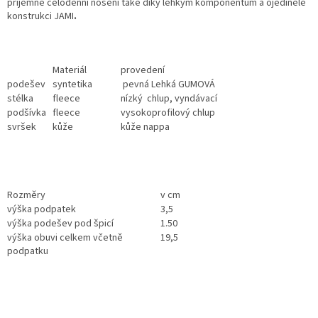
příjemné celodenní nošení také díky lehkým komponentům a ojedinělé
konstrukci JAMI
.
Materiál
provedení
podešev
syntetika
pevná Lehká GUMOVÁ
stélka
fleece
nízký chlup, vyndávací
podšívka
fleece
vysokoprofilový chlup
svršek
kůže
kůže nappa
Rozměry
v cm
výška podpatek
3,5
výška podešev pod špicí
1.50
výška obuvi celkem včetně
19,5
podpatku