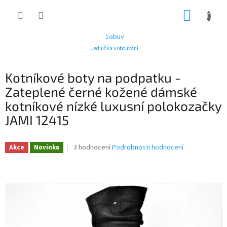
Přejít
NÁKUP
na
obsah
KOŠÍK
1obuv
Jednička v obouvání
Kotníkové boty na podpatku -
Zateplené černé kožené dámské
kotníkové nízké luxusní polokozačky
JAMI 12415
Průměrné
3 hodnocení
Podrobnosti hodnocení
Akce
Novinka
hodnocení
produktu
je
4,7
z
5
hvězdiček.