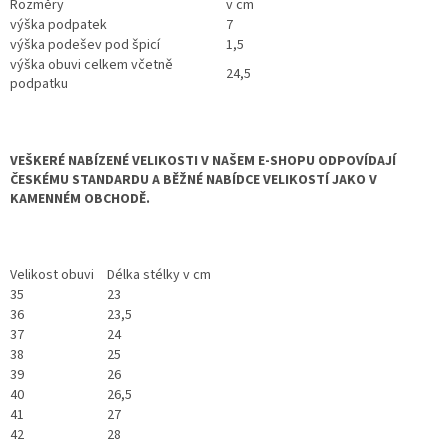
Rozměry
v cm
výška podpatek
7
výška podešev pod špicí
1,5
výška obuvi celkem včetně
24,5
podpatku
VEŠKERÉ NABÍZENÉ VELIKOSTI V NAŠEM E-SHOPU ODPOVÍDAJÍ
ČESKÉMU STANDARDU A BĚŽNÉ NABÍDCE VELIKOSTÍ JAKO V
KAMENNÉM OBCHODĚ.
Velikost obuvi
Délka stélky v cm
35
23
36
23,5
37
24
38
25
39
26
40
26,5
41
27
42
28