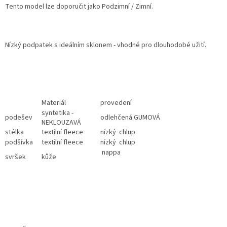
Tento model lze doporučit jako Podzimní / Zimní.
Nízký podpatek s ideálním sklonem - vhodné pro dlouhodobé užití.
Materiál
provedení
syntetika -
podešev
odlehčená GUMOVÁ
NEKLOUZAVÁ
stélka
textilní fleece
nízký chlup
podšívka
textilní fleece
nízký chlup
nappa
svršek
kůže