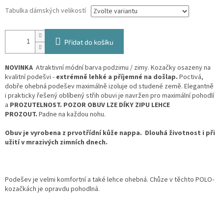
Tabulka dámských velikostí
Přidat do košíku
NOVINKA
Atraktivní módní barva podzimu / zimy. Kozačky osazeny na
kvalitní podešvi -
extrémně lehké a příjemné na došlap.
Poctivá,
dobře ohebná podešev maximálně izoluje od studené země. Elegantně
i prakticky řešený oblíbený střih obuvi je navržen pro maximální pohodlí
a
PROZUTELNOST. POZOR OBUV LZE DÍKY ZIPU LEHCE
PROZOUT.
Padne na každou nohu.
Obuv je vyrobena z prvotřídní kůže nappa.
Dlouhá životnost i při
užití v mrazivých zimních dnech.
Podešev je velmi komfortní a také lehce ohebná. Chůze v těchto POLO-
kozačkách je opravdu pohodlná.