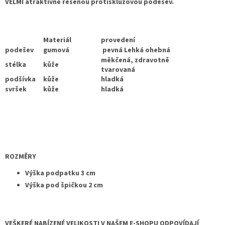
VELMI atraktivně řešenou protiskluzovou podešev.
Materiál
provedení
podešev
gumová
pevná Lehká ohebná
měkčená, zdravotně
stélka
kůže
tvarovaná
podšívka
kůže
hladká
svršek
kůže
hladká
ROZMĚRY
Výška podpatku 3 cm
Výška pod špičkou 2 cm
VEŠKERÉ NABÍZENÉ VELIKOSTI V NAŠEM E-SHOPU ODPOVÍDAJÍ