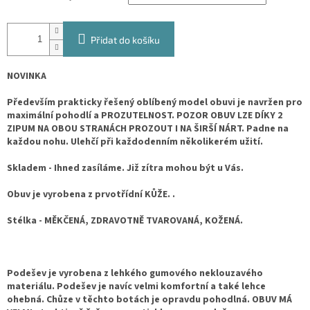
Přidat do košíku
NOVINKA
Především prakticky řešený oblíbený model obuvi je navržen pro
maximální pohodlí a PROZUTELNOST. POZOR OBUV LZE DÍKY 2
ZIPUM NA OBOU STRANÁCH PROZOUT I NA ŠIRŠÍ NÁRT. Padne na
každou nohu. Ulehčí při každodenním několikerém užití.
Skladem - Ihned zasíláme. Již zítra mohou být u Vás.
Obuv je vyrobena z prvotřídní KŮŽE. .
Stélka - MĚKČENÁ, ZDRAVOTNĚ TVAROVANÁ, KOŽENÁ.
Podešev je vyrobena z lehkého gumového neklouzavého
materiálu. Podešev je navíc velmi komfortní a také lehce
ohebná. Chůze v těchto botách je opravdu pohodlná. OBUV MÁ