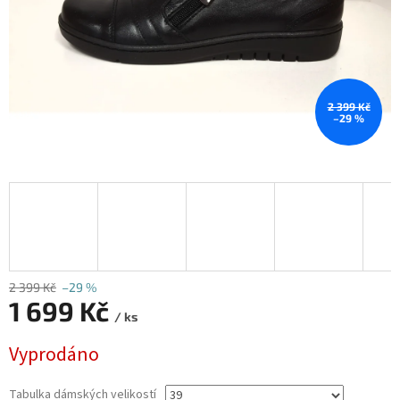
2 399 Kč
–29 %
2 399 Kč
–29 %
1 699 Kč
/ ks
Měrná
Vyprodáno
cena:
Tabulka dámských velikostí