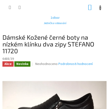
Přejít
NÁKUP
na
obsah
KOŠÍK
1obuv
Jednička v obouvání
Dámské Kožené černé boty na
nízkém klínku dva zipy STEFANO
11720
6488/39
Průměrné
Neohodnoceno
Podrobnosti hodnocení
Akce
Novinka
hodnocení
produktu
je
0,0
z
5
hvězdiček.