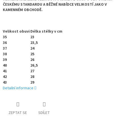
ČESKÉMU STANDARDU A BĚŽNÉ NABÍDCE VELIKOSTÍ JAKO V
KAMENNÉM OBCHODĚ.
Velikost obuvi
Délka stélky v cm
35
23
36
23,5
37
24
38
25
39
26
40
26,5
41
27
42
28
43
29
Detailní informace
ZEPTAT SE
SDÍLET