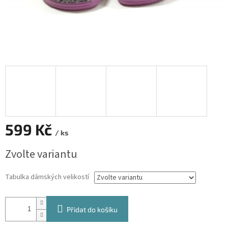
599 Kč
/ ks
Měrná
Zvolte variantu
cena:
Tabulka dámských velikostí
Přidat do košíku