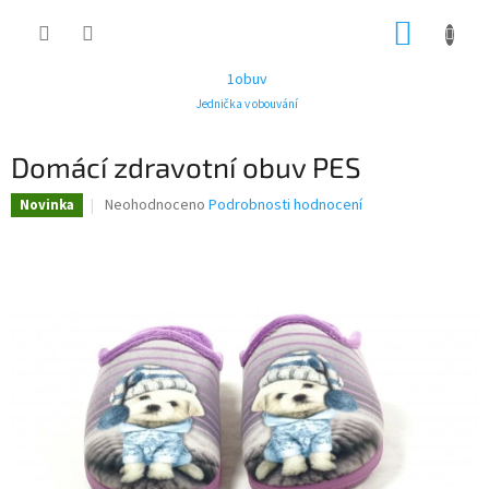
Přejít
NÁKUP
na
obsah
KOŠÍK
1obuv
Jednička v obouvání
Domácí zdravotní obuv PES
Průměrné
Neohodnoceno
Podrobnosti hodnocení
Novinka
hodnocení
produktu
je
0,0
z
5
hvězdiček.