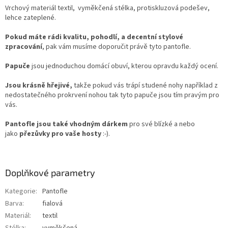
Vrchový materiál textil, vyměkčená stélka, protiskluzová podešev,
lehce zateplené.
Pokud máte rádi kvalitu, pohodlí, a decentní stylové
zpracování
, pak vám musíme
doporučit právě tyto pantofle.
Papuče
jsou jednoduchou domácí obuví, kterou opravdu každý ocení.
Jsou krásně hřejivé,
takže pokud vás trápí studené nohy například z
nedostatečného prokrvení nohou tak tyto papuče jsou tím pravým pro
vás.
Pantofle jsou také vhodným dárkem
pro své blízké a nebo
jako
přezůvky pro vaše hosty
:-).
Doplňkové parametry
Kategorie
:
Pantofle
Barva
:
fialová
Materiál
:
textil