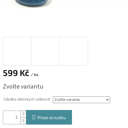
599 Kč
/ ks
Měrná
Zvolte variantu
cena:
Tabulka dámských velikostí
Přidat do košíku