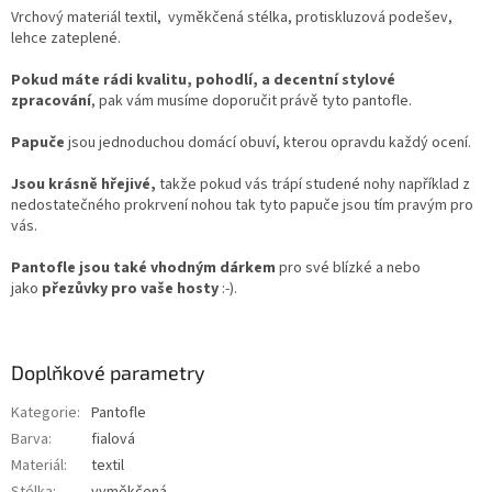
Vrchový materiál textil, vyměkčená stélka, protiskluzová podešev,
lehce zateplené.
Pokud máte rádi kvalitu, pohodlí, a decentní stylové
zpracování
, pak vám musíme
doporučit právě tyto pantofle.
Papuče
jsou jednoduchou domácí obuví, kterou opravdu každý ocení.
Jsou krásně hřejivé,
takže pokud vás trápí studené nohy například z
nedostatečného prokrvení nohou tak tyto papuče jsou tím pravým pro
vás.
Pantofle jsou také vhodným dárkem
pro své blízké a nebo
jako
přezůvky pro vaše hosty
:-).
Doplňkové parametry
Kategorie
:
Pantofle
Barva
:
fialová
Materiál
:
textil