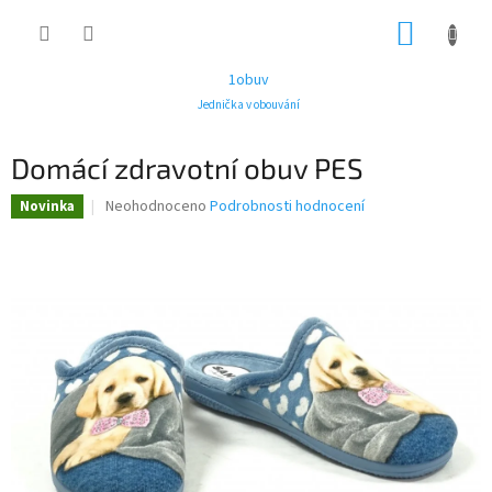
Přejít
NÁKUP
na
obsah
KOŠÍK
1obuv
Jednička v obouvání
Domácí zdravotní obuv PES
Průměrné
Neohodnoceno
Podrobnosti hodnocení
Novinka
hodnocení
produktu
je
0,0
z
5
hvězdiček.