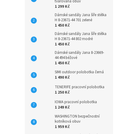
tvarovaná obuv
1 299 Kč
Dámské sandály Jana šíře stélka
H 8-23671-44 701 zelené
1 450 Kč
Dámské sandály Jana šíře stélka
H 8-23671-44 802 modré
1 450 Kč
Dámské sandály Jana 8-23669-
44 494 béžové
1 450 Kč
SIMI outdoor polobotka černá
1 490 Kč
TENERIFE pracovní polobotka
1 250 Kč
IOWA pracovní polobotka
1 249 Kč
WASHINGTON bezpečnostní
kotníková obuv
1 959 Kč