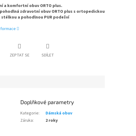
í a komfortní obuv ORTO plus.
pohodlná zdravotní obuv ORTO plus s ortopedickou
 stélkou a pohodlnou PUR podešví
informace
ZEPTAT SE
SDÍLET
Doplňkové parametry
Kategorie
:
Dámská obuv
Záruka
:
2 roky