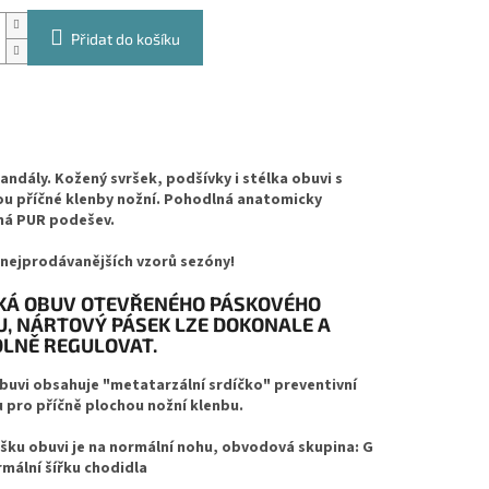
Přidat do košíku
andály. Kožený svršek, podšívky i stélka obuvi s
u příčné klenby nožní. Pohodlná anatomicky
ná PUR podešev.
 nejprodávanějších vzorů sezóny!
Á OBUV OTEVŘENÉHO PÁSKOVÉHO
U, NÁRTOVÝ PÁSEK LZE DOKONALE A
LNĚ REGULOVAT.
buvi obsahuje "metatarzální srdíčko" preventivní
pro příčně plochou nožní klenbu.
ršku obuvi je na normální nohu, obvodová skupina: G
mální šířku chodidla