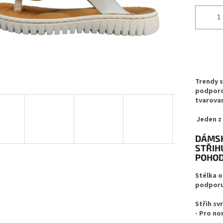
Trendy s
podporo
tvarova
Jeden z
DÁMSK
STŘIH
POHOD
Stélka o
podporu 
Střih sv
-
Pro nor