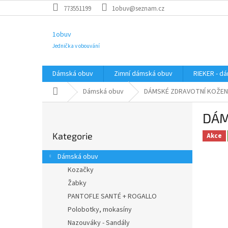
Přejít
773551199
1obuv@seznam.cz
na
obsah
1obuv
Jednička v obouvání
Dámská obuv
Zimní dámská obuv
RIEKER - d
Domů
Dámská obuv
DÁMSKÉ ZDRAVOTNÍ KOŽENÉ
P
DÁM
o
Přeskočit
s
Kategorie
kategorie
Akce
t
r
Dámská obuv
a
Kozačky
n
Žabky
n
í
PANTOFLE SANTÉ + ROGALLO
p
Polobotky, mokasíny
a
Nazouváky - Sandály