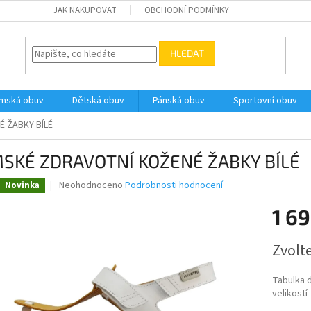
JAK NAKUPOVAT
OBCHODNÍ PODMÍNKY
HLEDAT
ámská obuv
Dětská obuv
Pánská obuv
Sportovní obuv
 ŽABKY BÍLÉ
SKÉ ZDRAVOTNÍ KOŽENÉ ŽABKY BÍLÉ
Průměrné
Neohodnoceno
Podrobnosti hodnocení
Novinka
hodnocení
produktu
1 6
je
0,0
Měrná
Zvolt
z
cena:
5
hvězdiček.
Tabulka 
velikostí