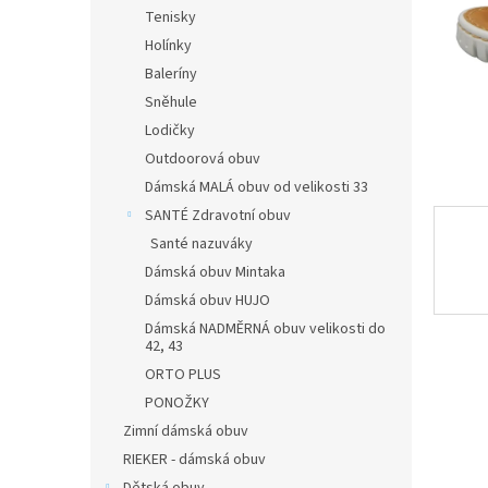
n
Tenisky
e
Holínky
l
Baleríny
Sněhule
Lodičky
Outdoorová obuv
Dámská MALÁ obuv od velikosti 33
SANTÉ Zdravotní obuv
Santé nazuváky
Dámská obuv Mintaka
Dámská obuv HUJO
Dámská NADMĚRNÁ obuv velikosti do
42, 43
ORTO PLUS
PONOŽKY
Zimní dámská obuv
RIEKER - dámská obuv