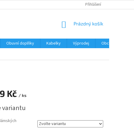
Přihlášení
NÁKUPNÍ
Prázdný košík
KOŠÍK
Obuvní doplňky
Kabelky
Výprodej
Obchodní podmín
99 Kč
/ ks
e variantu
dámských