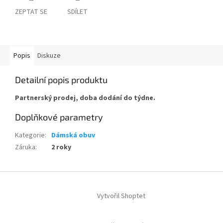
ZEPTAT SE
SDÍLET
Popis
Diskuze
Detailní popis produktu
Partnerský prodej, doba dodání do týdne.
Doplňkové parametry
Kategorie
:
Dámská obuv
Záruka
:
2 roky
Z
á
Vytvořil Shoptet
p
a
t