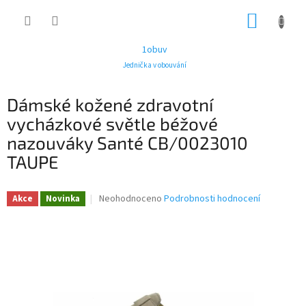
Přejít
NÁKUP
na
obsah
KOŠÍK
1obuv
Jednička v obouvání
Dámské kožené zdravotní
vycházkové světle béžové
nazouváky Santé CB/0023010
TAUPE
Průměrné
Neohodnoceno
Podrobnosti hodnocení
Akce
Novinka
hodnocení
produktu
je
0,0
z
5
hvězdiček.