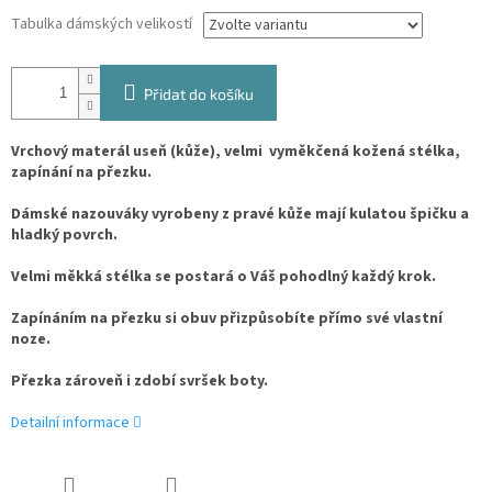
Tabulka dámských velikostí
Přidat do košíku
Vrchový materál useň (kůže), velmi vyměkčená kožená stélka,
zapínání na přezku.
Dámské nazouváky vyrobeny z pravé kůže mají kulatou špičku a
hladký povrch.
Velmi měkká stélka se postará o Váš pohodlný každý krok.
Zapínáním na přezku si obuv přizpůsobíte přímo své vlastní
noze.
Přezka zároveň i zdobí svršek boty.
Detailní informace