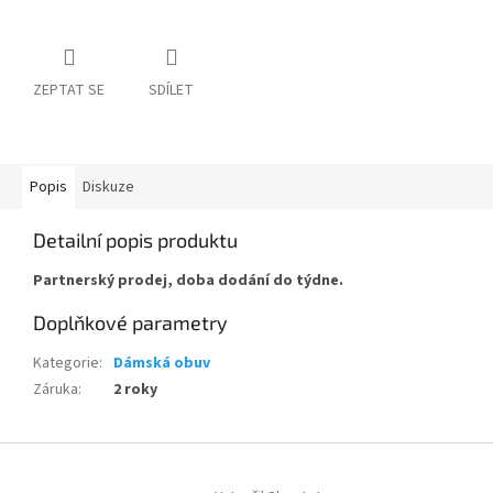
ZEPTAT SE
SDÍLET
Popis
Diskuze
Detailní popis produktu
Partnerský prodej, doba dodání do týdne.
Doplňkové parametry
Kategorie
:
Dámská obuv
Záruka
:
2 roky
Z
á