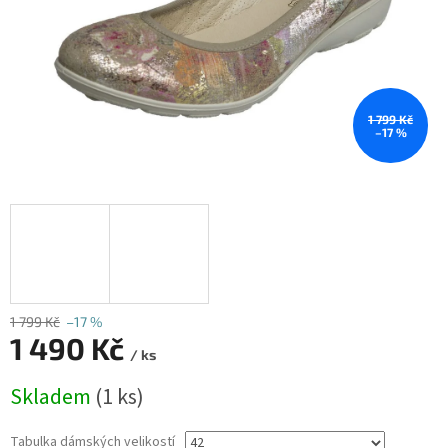
1 799 Kč
–17 %
1 799 Kč
–17 %
1 490 Kč
/ ks
Měrná
Skladem
(1 ks)
cena:
Tabulka dámských velikostí