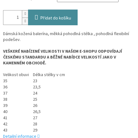
Přidat do košíku
Dámská kožená balerína, měkká pohodlná stélka , pohodlná flexibilní
podešev.
VEŠKERÉ NABÍZENÉ VELIKOSTI V NAŠEM E-SHOPU ODPOVÍDAJÍ
ČESKÉMU STANDARDU A BĚŽNÉ NABÍDCE VELIKOSTÍ JAKO V
KAMENNÉM OBCHODĚ.
Velikost obuvi
Délka stélky v cm
35
23
36
23,5
37
24
38
25
39
26
40
26,5
41
27
42
28
43
29
Detailní informace