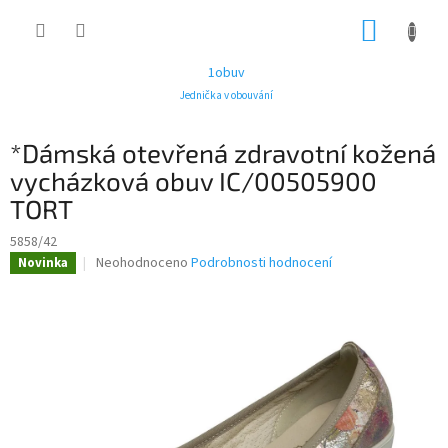
Přejít
NÁKUP
na
obsah
KOŠÍK
1obuv
Jednička v obouvání
*Dámská otevřená zdravotní kožená
vycházková obuv IC/00505900
TORT
5858/42
Průměrné
Neohodnoceno
Podrobnosti hodnocení
Novinka
hodnocení
produktu
je
0,0
z
5
hvězdiček.