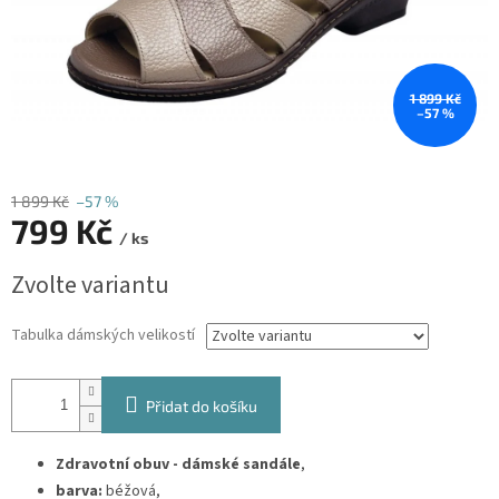
1 899 Kč
–57 %
1 899 Kč
–57 %
799 Kč
/ ks
Měrná
Zvolte variantu
cena:
Tabulka dámských velikostí
Přidat do košíku
Zdravotní obuv - dámské sandále
,
barva:
béžová,