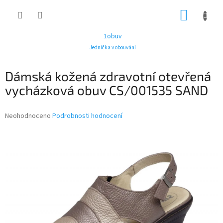
Přejít
NÁKUP
na
obsah
KOŠÍK
1obuv
Jednička v obouvání
Dámská kožená zdravotní otevřená
vycházková obuv CS/001535 SAND
Průměrné
Neohodnoceno
Podrobnosti hodnocení
hodnocení
produktu
je
0,0
z
5
hvězdiček.