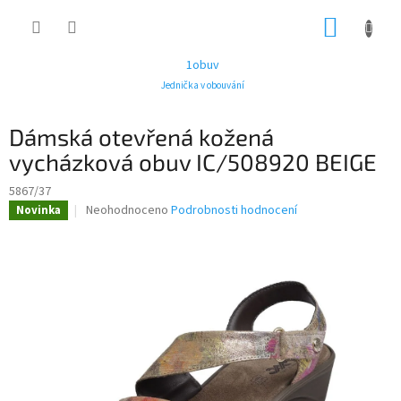
Přejít
NÁKUP
na
obsah
KOŠÍK
1obuv
Jednička v obouvání
Dámská otevřená kožená
vycházková obuv IC/508920 BEIGE
5867/37
Průměrné
Neohodnoceno
Podrobnosti hodnocení
Novinka
hodnocení
produktu
je
0,0
z
5
hvězdiček.