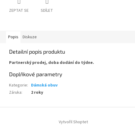
ZEPTAT SE
SDÍLET
Popis
Diskuze
Detailní popis produktu
Partnerský prodej, doba dodání do týdne.
Doplňkové parametry
Kategorie
:
Dámská obuv
Záruka
:
2 roky
Z
á
Vytvořil Shoptet
p
a