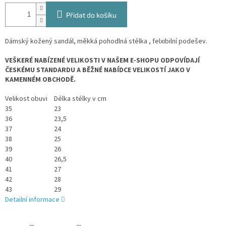
Přidat do košíku
Dámský kožený sandál, měkká pohodlná stélka , felxibilní podešev.
VEŠKERÉ NABÍZENÉ VELIKOSTI V NAŠEM E-SHOPU ODPOVÍDAJÍ
ČESKÉMU STANDARDU A BĚŽNÉ NABÍDCE VELIKOSTÍ JAKO V
KAMENNÉM OBCHODĚ.
Velikost obuvi
Délka stélky v cm
35
23
36
23,5
37
24
38
25
39
26
40
26,5
41
27
42
28
43
29
Detailní informace