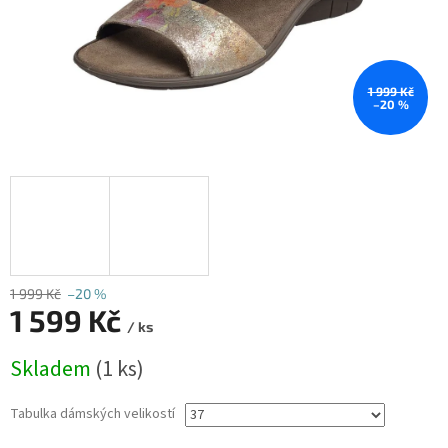
1 999 Kč
–20 %
1 999 Kč
–20 %
1 599 Kč
/ ks
Měrná
Skladem
(1 ks)
cena:
Tabulka dámských velikostí