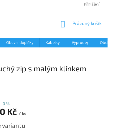
Přihlášení
NÁKUPNÍ
Prázdný košík
KOŠÍK
Obuvní doplňky
Kabelky
Výprodej
Obchodní podmín
uchý zip s malým klínkem
–0 %
90 Kč
/ ks
e variantu