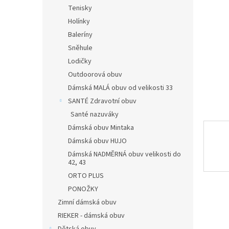
n
Tenisky
e
Holínky
l
Baleríny
Sněhule
Lodičky
Outdoorová obuv
Dámská MALÁ obuv od velikosti 33
SANTÉ Zdravotní obuv
Santé nazuváky
Dámská obuv Mintaka
Dámská obuv HUJO
Dámská NADMĚRNÁ obuv velikosti do
42, 43
ORTO PLUS
PONOŽKY
Zimní dámská obuv
RIEKER - dámská obuv