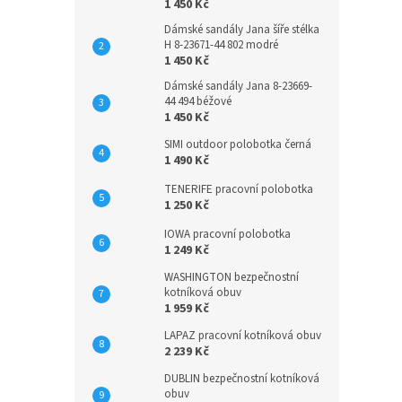
1 450 Kč
Dámské sandály Jana šíře stélka
H 8-23671-44 802 modré
1 450 Kč
Dámské sandály Jana 8-23669-
44 494 béžové
1 450 Kč
SIMI outdoor polobotka černá
1 490 Kč
TENERIFE pracovní polobotka
1 250 Kč
IOWA pracovní polobotka
1 249 Kč
WASHINGTON bezpečnostní
kotníková obuv
1 959 Kč
LAPAZ pracovní kotníková obuv
2 239 Kč
DUBLIN bezpečnostní kotníková
obuv