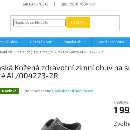
JAK NAKUPOVAT
OBCHODNÍ PODMÍNKY
HLEDAT
ámská obuv
Dětská obuv
Pánská obuv
Sportovní obuv
mní obuv na suchý zip s malým klínkem Santé AL/004223-2R
ská Kožená zdravotní zimní obuv na s
té AL/004223-2R
Průměrné
Neohodnoceno
Podrobnosti hodnocení
Novinka
hodnocení
produktu
1 999 Kč
je
1 9
0,0
z
Měrná
Zvolt
5
cena:
hvězdiček.