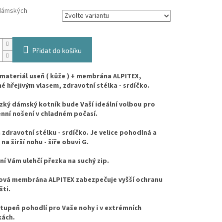
dámských
Přidat do košíku
materiál useň ( kůže ) + membrána ALPITEX,
é hřejivým vlasem, zdravotní stélka - srdíčko.
zký dámský kotník bude Vaší ideální volbou pro
ní nošení v chladném počasí.
zdravotní stélku - srdíčko. Je velice pohodlná a
na širší nohu - šíře obuvi G.
í Vám ulehčí přezka na suchý zip.
ová membrána ALPITEX zabezpečuje vyšší ochranu
šti.
tupeň pohodlí pro Vaše nohy i v extrémních
ách.