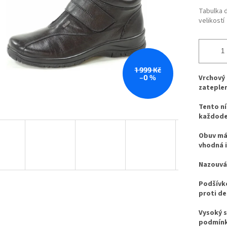
Tabulka 
velikostí
1 999 Kč
–0 %
Vrchový 
zateplen
Tento ní
každoden
Obuv má 
vhodná i 
Nazouván
Podšívk
proti de
Vysoký s
podmínk