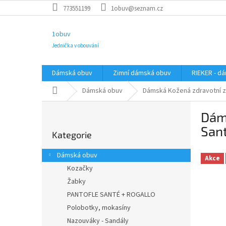
Přejít
773551199
1obuv@seznam.cz
na
obsah
1obuv
Jednička v obouvání
Dámská obuv
Zimní dámská obuv
RIEKER - d
Domů
Dámská obuv
Dámská Kožená zdravotní zi
P
Dám
o
Přeskočit
s
San
Kategorie
kategorie
t
r
Dámská obuv
Akce
a
Kozačky
n
Žabky
n
í
PANTOFLE SANTÉ + ROGALLO
p
Polobotky, mokasíny
a
Nazouváky - Sandály