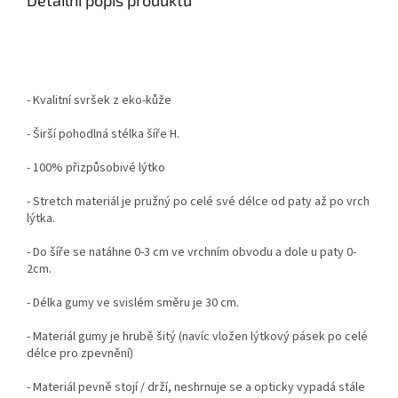
Detailní popis produktu
- Kvalitní svršek z eko-kůže
- Širší pohodlná stélka šíře H.
-
100% přizpůsobivé lýtko
- Stretch materiál je pružný po celé své délce od paty až po vrch
lýtka.
- Do šíře se natáhne 0-3 cm ve vrchním obvodu a dole u paty 0-
2cm.
- Délka gumy ve svislém směru je 30 cm.
- Materiál gumy je hrubě šitý (navíc vložen lýtkový pásek po celé
délce pro zpevnění)
- Materiál pevně stojí / drží, neshrnuje se a opticky vypadá stále