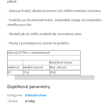
pěkně.
- Guma je hrubší, dlouhá životnost i při větším natažení zaručena.
- Podešev je dostatečně hrubá - maximálně izoluje od studeného
zimního povrchu.
- Vhodné jak do sněhu a náledí tak i na mokrou zimu.
- Pevný a protiskluzový vzorek na podešvi.
Obvod LÝTKA v centimetrech
Natažená Guma
Velikost
Ideální obvod
Max. obvod
37
37,8
39,8
Nás
Doplňkové parametry
Kategorie
:
Dámská obuv
Záruka
:
2 roky