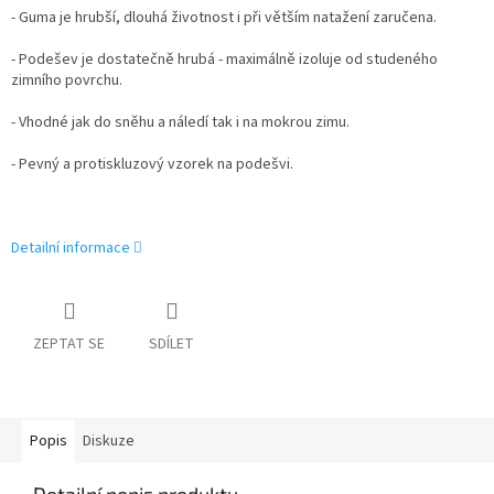
- Guma je hrubší, dlouhá životnost i při větším natažení zaručena.
- Podešev je dostatečně hrubá - maximálně izoluje od studeného
zimního povrchu.
- Vhodné jak do sněhu a náledí tak i na mokrou zimu.
- Pevný a protiskluzový vzorek na podešvi.
Detailní informace
ZEPTAT SE
SDÍLET
Popis
Diskuze