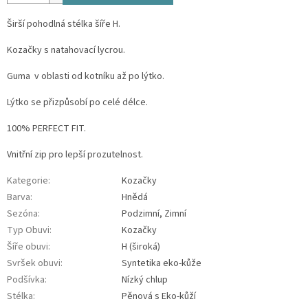
Širší pohodlná stélka šíře H.
Kozačky s natahovací lycrou.
Guma v oblasti od kotníku až po lýtko.
Lýtko se přizpůsobí po celé délce.
100% PERFECT FIT.
Vnitřní zip pro lepší prozutelnost.
Kategorie
:
Kozačky
Barva
:
Hnědá
Sezóna
:
Podzimní, Zimní
Typ Obuvi
:
Kozačky
Šíře obuvi
:
H (široká)
Svršek obuvi
:
Syntetika eko-kůže
Podšívka
:
Nízký chlup
Stélka
:
Pěnová s Eko-kůží