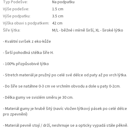
Typ Podešve
:
Na podpatku
Výše podešve
:
1.5 cm
Výše podpatku
:
3.5 cm
Výška obuvi s podpatkem
:
42 cm
Šíře lýtka
:
M/L - běžné i mírně širší, XL - široké lýtko
- Kvalitní svršek z eko-kůže
- Širší pohodlná stélka šíře H.
-
100% přizpůsobivé lýtko
- Stretch materiál je pružný po celé své délce od paty až po vrch lýtka.
- Do šíře se natáhne 0-3 cm ve vrchním obvodu a dole u paty 0-2cm.
- Délka gumy ve svislém směru je 30 cm.
- Materiál gumy je hrubě šitý (navíc vložen lýtkový pásek po celé délce
pro zpevnění)
- Materiál pevně stojí / drží, neshrnuje se a opticky vypadá stále pěkně.