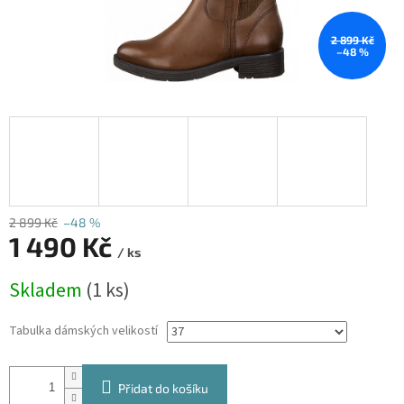
2 899 Kč
–48 %
2 899 Kč
–48 %
1 490 Kč
/ ks
Měrná
Skladem
(1 ks)
cena:
Tabulka dámských velikostí
Přidat do košíku