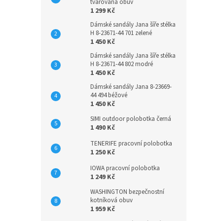
tvarovaná obuv
1 299 Kč
Dámské sandály Jana šíře stélka
H 8-23671-44 701 zelené
1 450 Kč
Dámské sandály Jana šíře stélka
H 8-23671-44 802 modré
1 450 Kč
Dámské sandály Jana 8-23669-
44 494 béžové
1 450 Kč
SIMI outdoor polobotka černá
1 490 Kč
TENERIFE pracovní polobotka
1 250 Kč
IOWA pracovní polobotka
1 249 Kč
WASHINGTON bezpečnostní
kotníková obuv
1 959 Kč