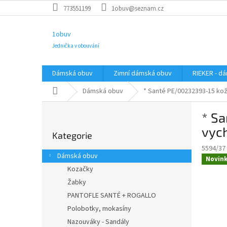
Přejít
773551199
1obuv@seznam.cz
na
obsah
1obuv
Jednička v obouvání
Dámská obuv
Zimní dámská obuv
RIEKER - d
Domů
Dámská obuv
* Santé PE/00232393-15 ko
P
* S
o
Přeskočit
s
vyc
Kategorie
kategorie
t
5594/37
r
Dámská obuv
Novin
a
Kozačky
n
Žabky
n
í
PANTOFLE SANTÉ + ROGALLO
p
Polobotky, mokasíny
a
Nazouváky - Sandály