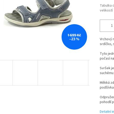
Tabulka 
velikostí
1 699 Kč
–23 %
Vrchový m
srdíčko, 
Tyto jed
počasí na
Svršek je
suchému z
Měkká zdr
podšívka j
Odpružená
pohodlí př
Detailní 