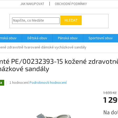
JAK NAKUPOVAT
OBCHODNÍ PODMÍNKY
HLEDAT
ámská obuv
Dětská obuv
Pánská obuv
Sportovní obuv
žené zdravotně tvarované dámské vycházkové sandály
anté PE/00232393-15 kožené zdravotn
házkové sandály
Průměrné
1 hodnocení
Podrobnosti hodnocení
ka
hodnocení
produktu
1 699 Kč
je
1 2
5,0
z
Měrná
Na do
5
cena:
hvězdiček.