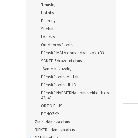
n
Tenisky
e
Holínky
l
Baleríny
Sněhule
Lodičky
Outdoorová obuv
Dámská MALÁ obuv od velikosti 33
SANTÉ Zdravotní obuv
Santé nazuváky
Dámská obuv Mintaka
Dámská obuv HUJO
Dámská NADMĚRNÁ obuv velikosti do
42, 43
ORTO PLUS
PONOŽKY
Zimní dámská obuv
RIEKER - dámská obuv