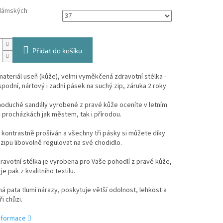
dámských
Přidat do košíku
ateriál useň (kůže), velmi vyměkčená zdravotní stélka -
spodní, nártový i zadní pásek na suchý zip, záruka 2 roky.
noduché sandály vyrobené z pravé kůže oceníte v letním
 procházkách jak městem, tak i přírodou.
 kontrastně prošíván a všechny tři pásky si můžete díky
ipu libovolně regulovat na své chodidlo.
avotní stélka je vyrobena pro Vaše pohodlí z pravé kůže,
e pak z kvalitního textilu.
 pata tlumí nárazy, poskytuje větší odolnost, lehkost a
i chůzi.
informace