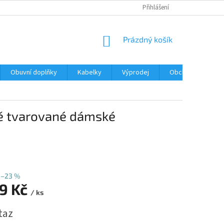
Přihlášení
NÁKUPNÍ
Prázdný košík
KOŠÍK
Obuvní doplňky
Kabelky
Výprodej
Obchodní podmín
ě tvarované dámské
–23 %
99 Kč
/ ks
taz