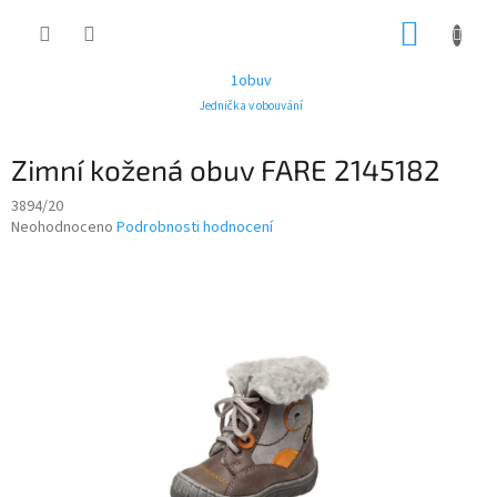
Přejít
NÁKUP
na
obsah
KOŠÍK
1obuv
Jednička v obouvání
Zimní kožená obuv FARE 2145182
3894/20
Průměrné
Neohodnoceno
Podrobnosti hodnocení
hodnocení
produktu
je
0,0
z
5
hvězdiček.