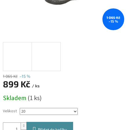
1 065 Kč
–15 %
1 065 Kč
–15 %
899 Kč
/ ks
Měrná
Skladem
(1 ks)
cena:
Velikost
Přidat do košíku