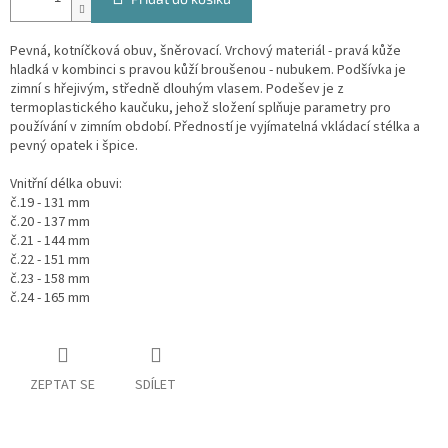
Pevná, kotníčková obuv, šněrovací. Vrchový materiál - pravá kůže
hladká v kombinci s pravou kůží broušenou - nubukem. Podšívka je
zimní s hřejivým, středně dlouhým vlasem. Podešev je z
termoplastického kaučuku, jehož složení splňuje parametry pro
používání v zimním období. Předností je vyjímatelná vkládací stélka a
pevný opatek i špice.
Vnitřní délka obuvi:
č.19 - 131 mm
č.20 - 137 mm
č.21 - 144 mm
č.22 - 151 mm
č.23 - 158 mm
č.24 - 165 mm
ZEPTAT SE
SDÍLET