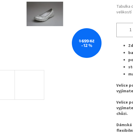
Tabulka 
velikostí
1 699 Kč
–12 %
Zd
ba
po
st
ma
Velice p
vyjímate
Velice p
vyjímate
chůzi.
Dámská 
flexibil