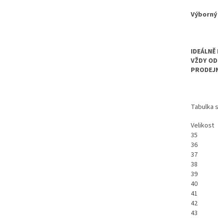
Výborný
IDEÁLNĚ
VŽDY OD
PRODEJN
Tabulka s
Velikost
35
36
37
38
39
40
41
42
43