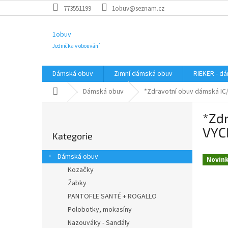
Přejít
773551199
1obuv@seznam.cz
na
obsah
1obuv
Jednička v obouvání
Dámská obuv
Zimní dámská obuv
RIEKER - d
Domů
Dámská obuv
*Zdravotní obuv dámská 
P
*Zd
o
Přeskočit
s
VYC
Kategorie
kategorie
t
r
Dámská obuv
Novin
a
Kozačky
n
Žabky
n
í
PANTOFLE SANTÉ + ROGALLO
p
Polobotky, mokasíny
a
Nazouváky - Sandály