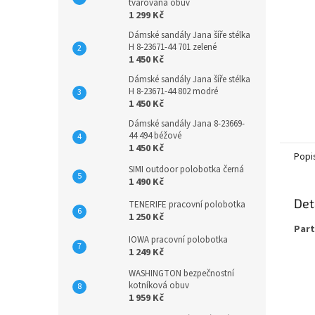
tvarovaná obuv
1 299 Kč
Dámské sandály Jana šíře stélka
H 8-23671-44 701 zelené
1 450 Kč
Dámské sandály Jana šíře stélka
H 8-23671-44 802 modré
1 450 Kč
Dámské sandály Jana 8-23669-
44 494 béžové
1 450 Kč
Popi
SIMI outdoor polobotka černá
1 490 Kč
Det
TENERIFE pracovní polobotka
1 250 Kč
Part
IOWA pracovní polobotka
1 249 Kč
WASHINGTON bezpečnostní
kotníková obuv
1 959 Kč