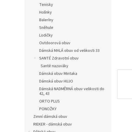
n
Tenisky
e
Holínky
l
Baleríny
Sněhule
Lodičky
Outdoorová obuv
Dámská MALÁ obuv od velikosti 33
SANTÉ Zdravotní obuv
Santé nazuváky
Dámská obuv Mintaka
Dámská obuv HUJO
Dámská NADMĚRNÁ obuv velikosti do
42, 43
ORTO PLUS
PONOŽKY
Zimní dámská obuv
RIEKER - dámská obuv