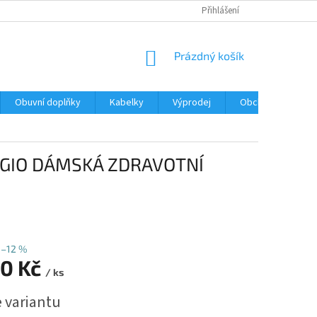
Přihlášení
NÁKUPNÍ
Prázdný košík
KOŠÍK
Obuvní doplňky
Kabelky
Výprodej
Obchodní podmín
RIGIO DÁMSKÁ ZDRAVOTNÍ
–12 %
90 Kč
/ ks
e variantu