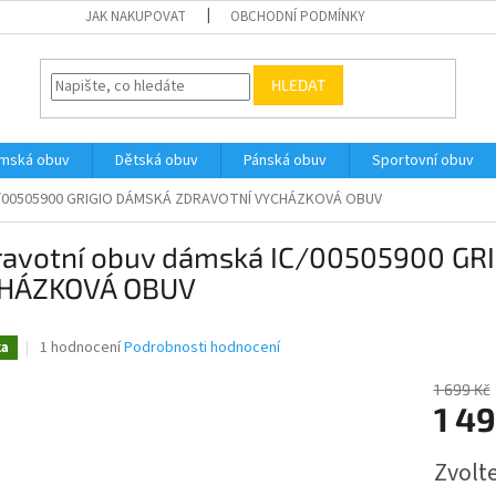
JAK NAKUPOVAT
OBCHODNÍ PODMÍNKY
HLEDAT
ámská obuv
Dětská obuv
Pánská obuv
Sportovní obuv
IC/00505900 GRIGIO DÁMSKÁ ZDRAVOTNÍ VYCHÁZKOVÁ OBUV
ravotní obuv dámská IC/00505900 G
HÁZKOVÁ OBUV
Průměrné
1 hodnocení
Podrobnosti hodnocení
ka
hodnocení
produktu
1 699 Kč
je
1 4
5,0
z
Měrná
Zvolt
5
cena:
hvězdiček.